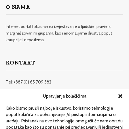
O NAMA
Internet portal fokusiran na izvještavanje o ljudskim pravima,
marginalizovanim grupama, kao i anomalijama društva poput
korupcije i nepotizma.
KONTAKT
Tel: +387 (0) 65 709 582
redakcija@etrafika.net
Upravljanje kolačićima
www.etrafika.net
Kako bismo pružili najbolje iskustvo, koristimo tehnologije
poput kolačića za pohranjivanje i/ili pristup informacijama o
uređaju. Pristanak na ove tehnologije omogućit će nam obradu
Dosije
podataka kao što su ponašanje pri pregledavanju ili jedinstveni