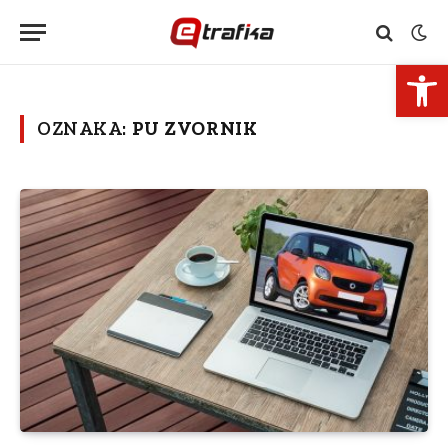
Open 
OZNAKA:
PU ZVORNIK