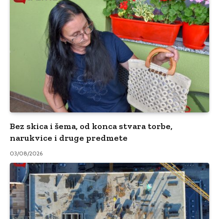
Bez skica i šema, od konca stvara torbe,
narukvice i druge predmete
03/08/2026