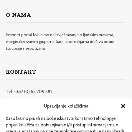
O NAMA
Internet portal fokusiran na izvještavanje o ljudskim pravima,
marginalizovanim grupama, kao i anomalijama društva poput
korupcije i nepotizma.
KONTAKT
Tel: +387 (0) 65 709 582
redakcija@etrafika.net
Upravljanje kolačićima
www.etrafika.net
Kako bismo pružili najbolje iskustvo, koristimo tehnologije
poput kolačića za pohranjivanje i/ili pristup informacijama o
uređaju. Pristanak na ove tehnologije omogućit će nam obradu