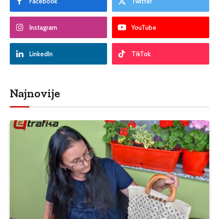
Facebook
Twitter
Instagram
YouTube
LinkedIn
TikTok
Najnovije