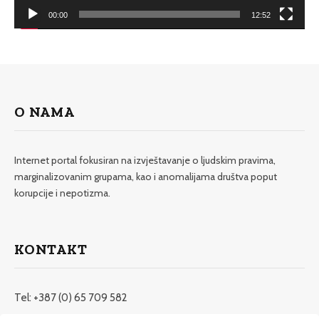
00:00
12:52
O NAMA
Internet portal fokusiran na izvještavanje o ljudskim pravima,
marginalizovanim grupama, kao i anomalijama društva poput
korupcije i nepotizma.
KONTAKT
Tel: +387 (0) 65 709 582