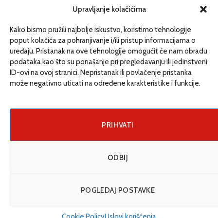
redakcija@etrafika.net
Upravljanje kolačićima
www.etrafika.net
Kako bismo pružili najbolje iskustvo, koristimo tehnologije
poput kolačića za pohranjivanje i/ili pristup informacijama o
uređaju. Pristanak na ove tehnologije omogućit će nam obradu
Dosije
podataka kao što su ponašanje pri pregledavanju ili jedinstveni
Drugi pišu
ID-ovi na ovoj stranici. Nepristanak ili povlačenje pristanka
može negativno uticati na određene karakteristike i funkcije.
Društvo
Magazin
Može i drugačije
PRIHVATI
ENG
ODBIJ
© 2026 eTrafika. Design & Development by
Fixit d.o.o
.
POGLEDAJ POSTAVKE
Uslovi korišćenja
O nama
Impressum
Kontakt
Cookie Policy (EU)
Cookie Policy
Uslovi korišćenja