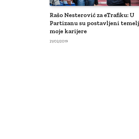
Rašo Nesterović za eTrafiku: U
Partizanu su postavljeni temelj
moje karijere
21/02/2019