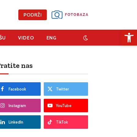
PODRŽI
Open 
ŠU
VIDEO
ENG
ratite nas
Facebook
Twitter
Instagram
YouTube
LinkedIn
TikTok