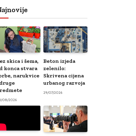
ajnovije
ez skica i šema,
Beton izjeda
d konca stvara
zelenilo:
orbe, narukvice
Skrivena cijena
 druge
urbanog razvoja
redmete
29/07/2026
3/08/2026