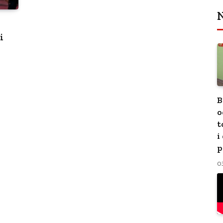
N
i
B
o
t
i
p
0