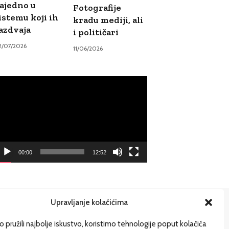
ajedno u
Fotografije
istemu koji ih
kradu mediji, ali
azdvaja
i političari
2/07/2026
11/06/2026
ideo
ayer
00:00
12:52
Upravljanje kolačićima
ije
 pružili najbolje iskustvo, koristimo tehnologije poput kolačića