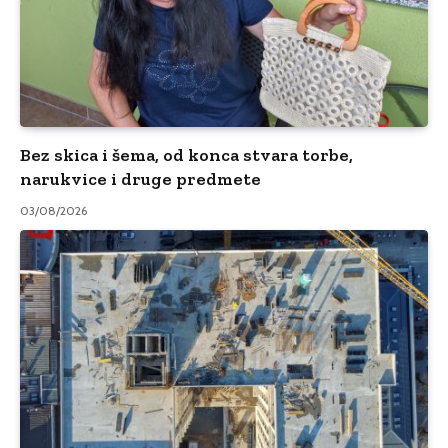
Bez skica i šema, od konca stvara torbe,
narukvice i druge predmete
03/08/2026