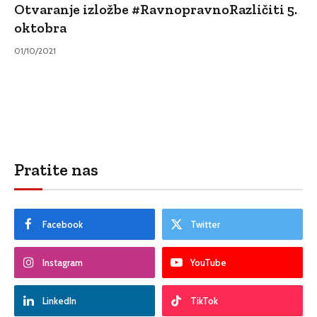
Otvaranje izložbe #RavnopravnoRazličiti 5.
oktobra
01/10/2021
Pratite nas
Facebook
Twitter
Instagram
YouTube
LinkedIn
TikTok