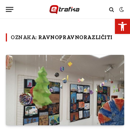
Open 
OZNAKA:
RAVNOPRAVNORAZLIČITI