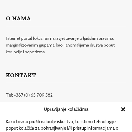
O NAMA
Internet portal fokusiran na izvještavanje o ljudskim pravima,
marginalizovanim grupama, kao i anomalijama društva poput
korupcije i nepotizma.
KONTAKT
Tel: +387 (0) 65 709 582
redakcija@etrafika.net
Upravljanje kolačićima
www.etrafika.net
Kako bismo pružili najbolje iskustvo, koristimo tehnologije
poput kolačića za pohranjivanje i/ili pristup informacijama o