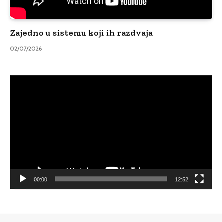
Zajedno u sistemu koji ih razdvaja
02/07/2026
Video
Player
00:00
12:52