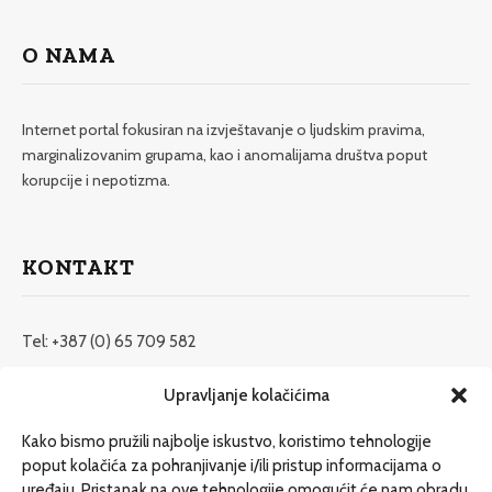
O NAMA
Internet portal fokusiran na izvještavanje o ljudskim pravima,
marginalizovanim grupama, kao i anomalijama društva poput
korupcije i nepotizma.
KONTAKT
Tel: +387 (0) 65 709 582
redakcija@etrafika.net
Upravljanje kolačićima
www.etrafika.net
Kako bismo pružili najbolje iskustvo, koristimo tehnologije
poput kolačića za pohranjivanje i/ili pristup informacijama o
uređaju. Pristanak na ove tehnologije omogućit će nam obradu