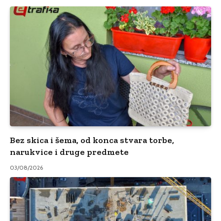
Bez skica i šema, od konca stvara torbe,
narukvice i druge predmete
03/08/2026