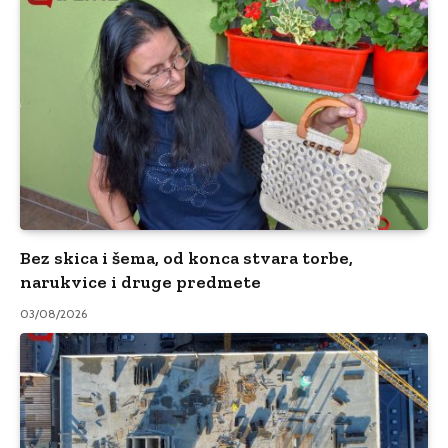
Bez skica i šema, od konca stvara torbe,
narukvice i druge predmete
03/08/2026