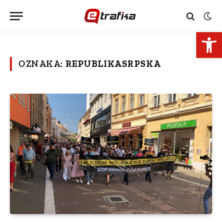
Open 
OZNAKA:
REPUBLIKASRPSKA