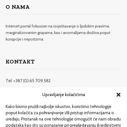
O NAMA
Internet portal fokusiran na izvještavanje o ljudskim pravima,
marginalizovanim grupama, kao i anomalijama društva poput
korupcije i nepotizma.
KONTAKT
Tel: +387 (0) 65 709 582
redakcija@etrafika.net
Upravljanje kolačićima
www.etrafika.net
Kako bismo pružili najbolje iskustvo, koristimo tehnologije
poput kolačića za pohranjivanje i/ili pristup informacijama o
uređaju. Pristanak na ove tehnologije omogućit će nam obradu
Dosije
podataka kao što su ponašanje pri pregledavanju ili jedinstveni