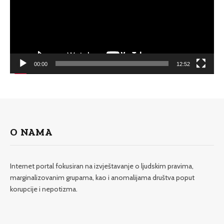
00:00
12:52
O NAMA
Internet portal fokusiran na izvještavanje o ljudskim pravima,
marginalizovanim grupama, kao i anomalijama društva poput
korupcije i nepotizma.