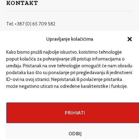
KONTAKT
Tel: +387 (0) 65 709 582
redakcija@etrafika.net
Upravljanje kolačićima
www.etrafika.net
Kako bismo pružili najbolje iskustvo, koristimo tehnologije
poput kolačića za pohranjivanje i/ili pristup informacijama o
uređaju. Pristanak na ove tehnologije omogućit će nam obradu
Dosije
podataka kao što su ponašanje pri pregledavanju ili jedinstveni
Drugi pišu
ID-ovi na ovoj stranici. Nepristanak ili povlačenje pristanka
može negativno uticati na određene karakteristike i funkcije.
Društvo
Magazin
Može i drugačije
PRIHVATI
ENG
ODBIJ