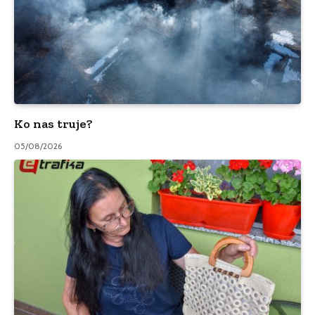
Ko nas truje?
05/08/2026