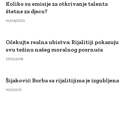
Koliko su emisije za otkrivanje talenta
štetne za djecu?
10/04/2020
Očekujte realna ubistva: Rijalitiji pokazuju
svu težinu našeg moralnog posrnuća
27/02/2018
Šijaković: Borba sa rijalitijima je izgubljena
10/11/2015