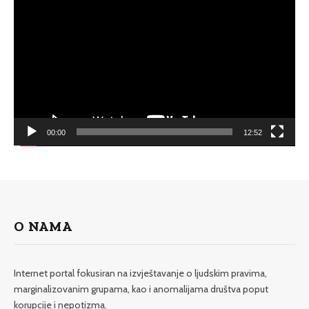
Player
00:00
12:52
O NAMA
Internet portal fokusiran na izvještavanje o ljudskim pravima,
marginalizovanim grupama, kao i anomalijama društva poput
korupcije i nepotizma.