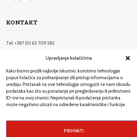
KONTAKT
Tel: +387 (0) 65 709 582
redakcija@etrafika.net
Upravljanje kolačićima
www.etrafika.net
Kako bismo pružili najbolje iskustvo, koristimo tehnologije
poput kolačića za pohranjivanje i/ili pristup informacijama o
uređaju. Pristanak na ove tehnologije omogućit će nam obradu
Dosije
podataka kao što su ponašanje pri pregledavanju ili jedinstveni
Drugi pišu
ID-ovi na ovoj stranici. Nepristanak ili povlačenje pristanka
može negativno uticati na određene karakteristike i funkcije.
Društvo
Magazin
Može i drugačije
PRIHVATI
ENG