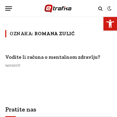
Open 
OZNAKA:
ROMANA ZULIĆ
Vodite li računa o mentalnom zdravlju?
16/03/2017
Pratite nas