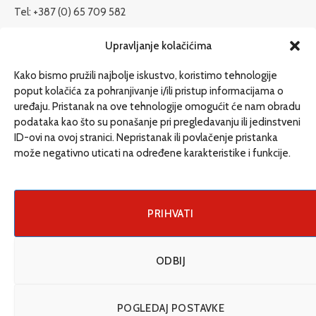
Tel: +387 (0) 65 709 582
redakcija@etrafika.net
Upravljanje kolačićima
www.etrafika.net
Kako bismo pružili najbolje iskustvo, koristimo tehnologije
poput kolačića za pohranjivanje i/ili pristup informacijama o
uređaju. Pristanak na ove tehnologije omogućit će nam obradu
Dosije
podataka kao što su ponašanje pri pregledavanju ili jedinstveni
Drugi pišu
ID-ovi na ovoj stranici. Nepristanak ili povlačenje pristanka
može negativno uticati na određene karakteristike i funkcije.
Društvo
Magazin
Može i drugačije
PRIHVATI
ENG
ODBIJ
© 2026 eTrafika. Design & Development by
Fixit d.o.o
.
POGLEDAJ POSTAVKE