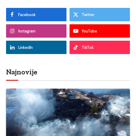
Facebook
Twitter
Instagram
YouTube
LinkedIn
TikTok
Najnovije