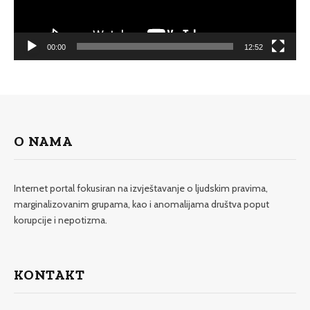
00:00
12:52
O NAMA
Internet portal fokusiran na izvještavanje o ljudskim pravima,
marginalizovanim grupama, kao i anomalijama društva poput
korupcije i nepotizma.
KONTAKT