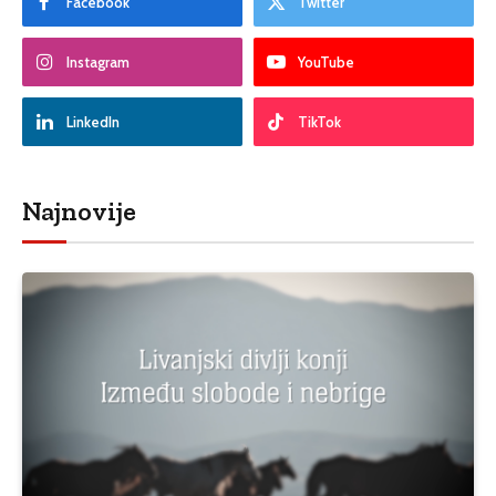
Facebook
Twitter
Instagram
YouTube
LinkedIn
TikTok
Najnovije