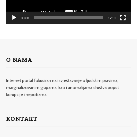
00:00
12:52
O NAMA
Internet portal fokusiran na izvještavanje o ljudskim pravima,
marginalizovanim grupama, kao i anomalijama društva poput
korupcije i nepotizma.
KONTAKT