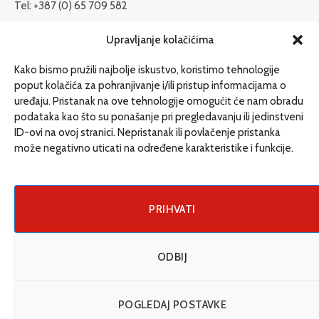
Tel: +387 (0) 65 709 582
redakcija@etrafika.net
Upravljanje kolačićima
www.etrafika.net
Kako bismo pružili najbolje iskustvo, koristimo tehnologije
poput kolačića za pohranjivanje i/ili pristup informacijama o
uređaju. Pristanak na ove tehnologije omogućit će nam obradu
Dosije
podataka kao što su ponašanje pri pregledavanju ili jedinstveni
Drugi pišu
ID-ovi na ovoj stranici. Nepristanak ili povlačenje pristanka
može negativno uticati na određene karakteristike i funkcije.
Društvo
Magazin
Može i drugačije
PRIHVATI
ENG
ODBIJ
© 2026 eTrafika. Design & Development by
Fixit d.o.o
.
POGLEDAJ POSTAVKE