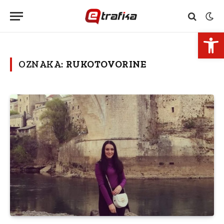
Open 
OZNAKA:
RUKOTOVORINE