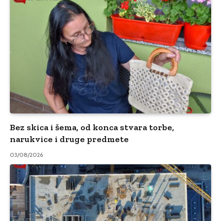
Bez skica i šema, od konca stvara torbe,
narukvice i druge predmete
03/08/2026