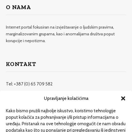
O NAMA
Internet portal fokusiran na izvještavanje o ljudskim pravima,
marginalizovanim grupama, kao i anomalijama društva poput
korupcije i nepotizma.
KONTAKT
Tel: +387 (0) 65 709 582
redakcija@etrafika.net
Upravljanje kolačićima
www.etrafika.net
Kako bismo pružili najbolje iskustvo, koristimo tehnologije
poput kolačića za pohranjivanje i/ili pristup informacijama o
uređaju. Pristanak na ove tehnologije omogućit će nam obradu
Dosije
podataka kao što su ponašanje pri pregledavanju ili jedinstveni