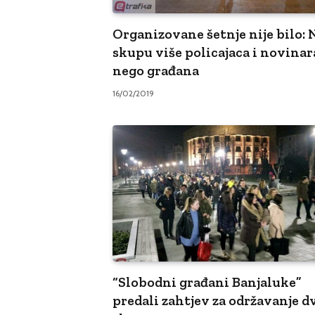
Organizovane šetnje nije bilo: 
skupu više policajaca i novinar
nego građana
16/02/2019
“Slobodni građani Banjaluke”
predali zahtjev za održavanje d