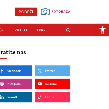
PODRŽI
Open 
ŠU
VIDEO
ENG
ratite nas
Facebook
Twitter
Instagram
YouTube
LinkedIn
TikTok