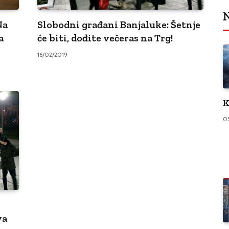
N
Na
Slobodni građani Banjaluke: Šetnje
a
će biti, dođite večeras na Trg!
16/02/2019
K
0
va