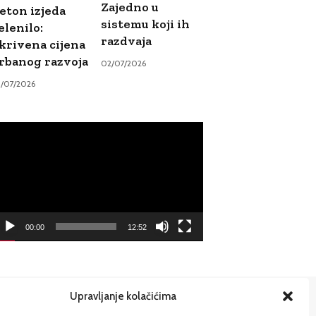
Zajedno u
eton izjeda
sistemu koji ih
elenilo:
razdvaja
krivena cijena
rbanog razvoja
02/07/2026
9/07/2026
ideo
ayer
00:00
12:52
Upravljanje kolačićima