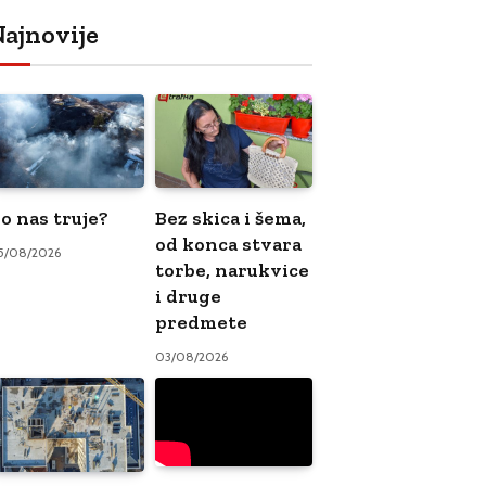
ajnovije
o nas truje?
Bez skica i šema,
od konca stvara
5/08/2026
torbe, narukvice
i druge
predmete
03/08/2026