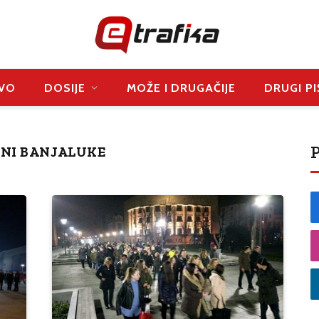
VO
DOSIJE
MOŽE I DRUGAČIJE
DRUGI PI
P
NI BANJALUKE