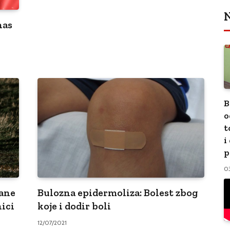
N
nas
B
o
t
i
p
0
vane
Bulozna epidermoliza: Bolest zbog
nici
koje i dodir boli
12/07/2021