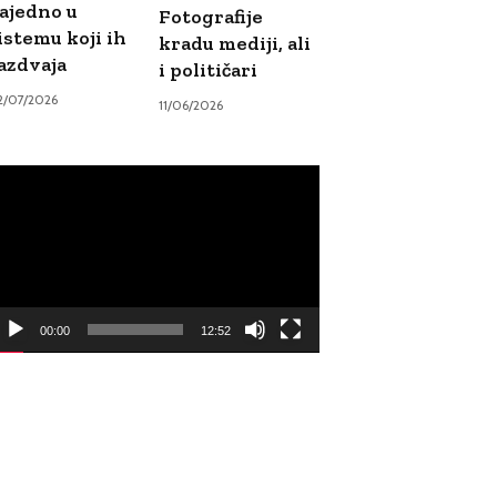
ajedno u
Fotografije
istemu koji ih
kradu mediji, ali
azdvaja
i političari
2/07/2026
11/06/2026
ideo
ayer
00:00
12:52