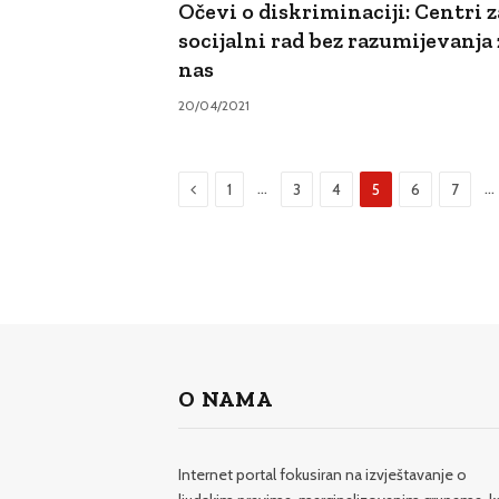
Očevi o diskriminaciji: Centri z
socijalni rad bez razumijevanja 
nas
20/04/2021
Prethodni
…
…
1
3
4
5
6
7
O NAMA
Internet portal fokusiran na izvještavanje o