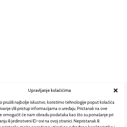
Upravljanje kolačićima
ije
 pružili najbolje iskustvo, koristimo tehnologije poput kolačića
ivanje i/ili pristup informacijama o uređaju. Pristanak na ove
gi pišu
je omogućit će nam obradu podataka kao što su ponašanje pri
uštvo
ju ili jedinstveni ID-ovi na ovoj stranici. Nepristanak ili