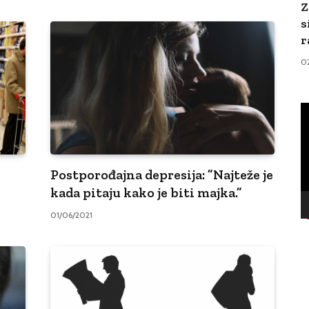
Z
s
r
0
V
Pl
Postporođajna depresija: ”Najteže je
kada pitaju kako je biti majka.”
01/06/2021