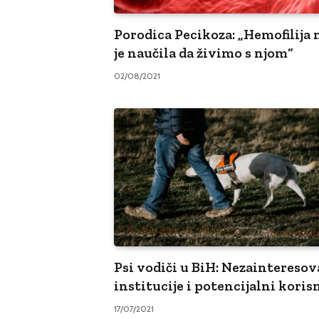
Porodica Pecikoza: „Hemofilija 
je naučila da živimo s njom“
02/08/2021
Psi vodiči u BiH: Nezaintereso
institucije i potencijalni koris
17/07/2021