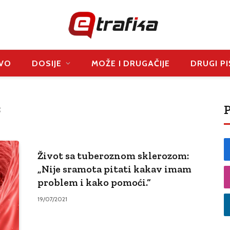
VO
DOSIJE
MOŽE I DRUGAČIJE
DRUGI PI
P
Ć
Život sa tuberoznom sklerozom:
„Nije sramota pitati kakav imam
problem i kako pomoći.“
19/07/2021