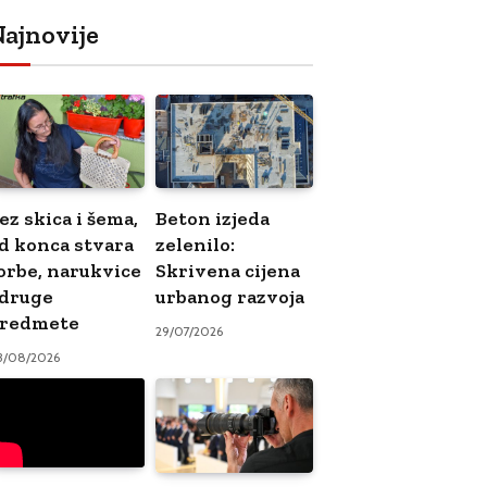
ajnovije
ez skica i šema,
Beton izjeda
d konca stvara
zelenilo:
orbe, narukvice
Skrivena cijena
 druge
urbanog razvoja
redmete
29/07/2026
3/08/2026