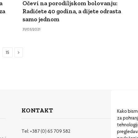
a
Očevi na porodiljskom bolovanju:
za
Radićete 40 godina, a dijete odrasta
samo jednom
31/03/2021
Sljedeći
15
KONTAKT
Dos
Kako bismo
za pohranj
Dru
tehnologi
Dr
Tel: +387 (0) 65 709 582
pregledavan