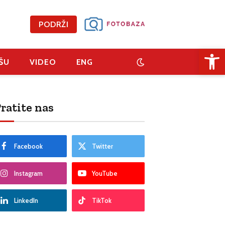
PODRŽI
Open 
ŠU
VIDEO
ENG
ratite nas
Facebook
Twitter
Instagram
YouTube
LinkedIn
TikTok