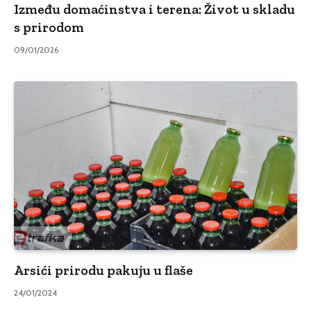
Između domaćinstva i terena: Život u skladu
s prirodom
09/01/2026
Arsići prirodu pakuju u flaše
24/01/2024