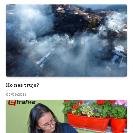
Ko nas truje?
05/08/2026