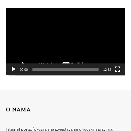
Video
Player
00:00
12:52
O NAMA
Internet portal fokusiran na izvještavanje o ljudskim pravima,