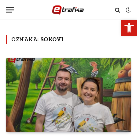
Open 
OZNAKA:
SOKOVI