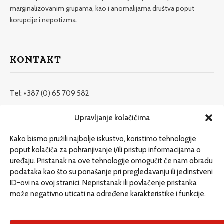
marginalizovanim grupama, kao i anomalijama društva poput
korupcije i nepotizma.
KONTAKT
Tel: +387 (0) 65 709 582
redakcija@etrafika.net
Upravljanje kolačićima
www.etrafika.net
Kako bismo pružili najbolje iskustvo, koristimo tehnologije
poput kolačića za pohranjivanje i/ili pristup informacijama o
uređaju. Pristanak na ove tehnologije omogućit će nam obradu
Dosije
podataka kao što su ponašanje pri pregledavanju ili jedinstveni
Drugi pišu
ID-ovi na ovoj stranici. Nepristanak ili povlačenje pristanka
može negativno uticati na određene karakteristike i funkcije.
Društvo
Magazin