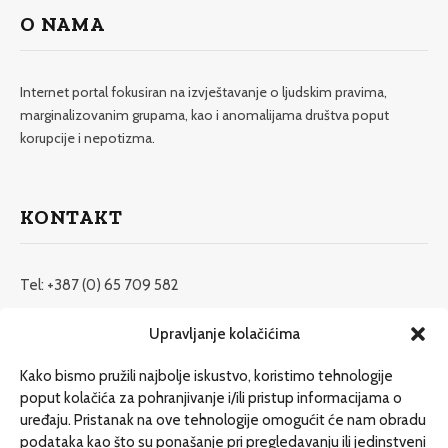
O NAMA
Internet portal fokusiran na izvještavanje o ljudskim pravima,
marginalizovanim grupama, kao i anomalijama društva poput
korupcije i nepotizma.
KONTAKT
Tel: +387 (0) 65 709 582
redakcija@etrafika.net
Upravljanje kolačićima
www.etrafika.net
Kako bismo pružili najbolje iskustvo, koristimo tehnologije
poput kolačića za pohranjivanje i/ili pristup informacijama o
uređaju. Pristanak na ove tehnologije omogućit će nam obradu
Dosije
podataka kao što su ponašanje pri pregledavanju ili jedinstveni