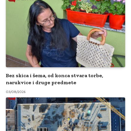
Bez skica i šema, od konca stvara torbe,
narukvice i druge predmete
03/08/2026