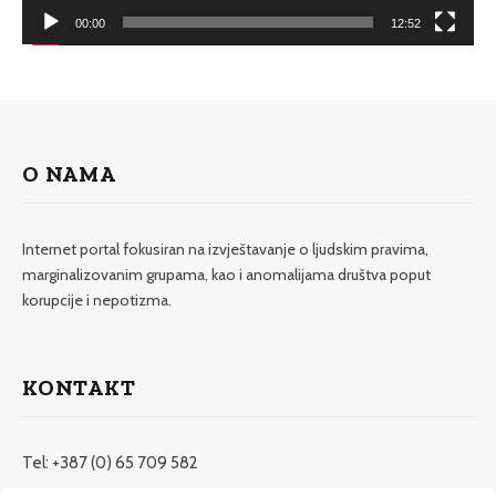
00:00
12:52
O NAMA
Internet portal fokusiran na izvještavanje o ljudskim pravima,
marginalizovanim grupama, kao i anomalijama društva poput
korupcije i nepotizma.
KONTAKT
Tel: +387 (0) 65 709 582