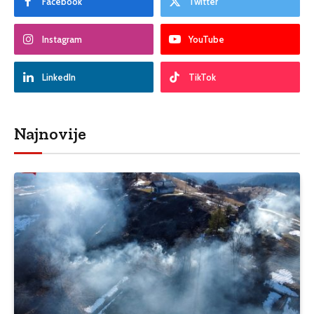
Facebook
Twitter
Instagram
YouTube
LinkedIn
TikTok
Najnovije