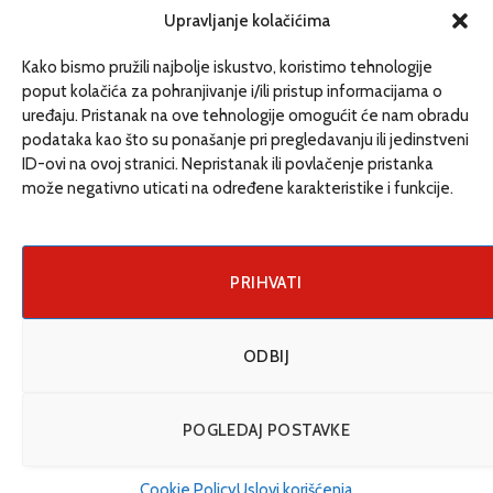
redakcija@etrafika.net
Upravljanje kolačićima
www.etrafika.net
Kako bismo pružili najbolje iskustvo, koristimo tehnologije
poput kolačića za pohranjivanje i/ili pristup informacijama o
uređaju. Pristanak na ove tehnologije omogućit će nam obradu
Dosije
podataka kao što su ponašanje pri pregledavanju ili jedinstveni
Drugi pišu
ID-ovi na ovoj stranici. Nepristanak ili povlačenje pristanka
može negativno uticati na određene karakteristike i funkcije.
Društvo
Magazin
Može i drugačije
PRIHVATI
ENG
ODBIJ
© 2026 eTrafika. Design & Development by
Fixit d.o.o
.
POGLEDAJ POSTAVKE
Uslovi korišćenja
O nama
Impressum
Kontakt
Cookie Policy (EU)
Cookie Policy
Uslovi korišćenja