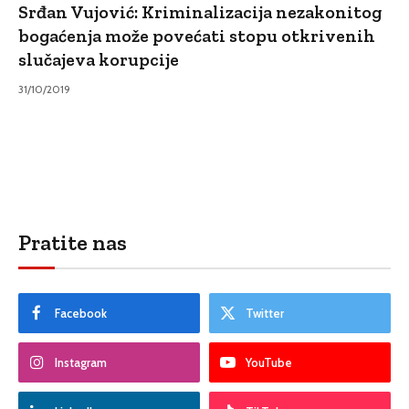
Srđan Vujović: Kriminalizacija nezakonitog
bogaćenja može povećati stopu otkrivenih
slučajeva korupcije
31/10/2019
Pratite nas
Facebook
Twitter
Instagram
YouTube