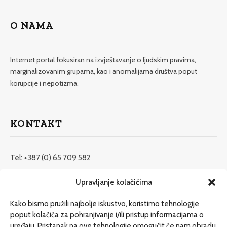
O NAMA
Internet portal fokusiran na izvještavanje o ljudskim pravima,
marginalizovanim grupama, kao i anomalijama društva poput
korupcije i nepotizma.
KONTAKT
Tel: +387 (0) 65 709 582
redakcija@etrafika.net
Upravljanje kolačićima
www.etrafika.net
Kako bismo pružili najbolje iskustvo, koristimo tehnologije
poput kolačića za pohranjivanje i/ili pristup informacijama o
uređaju. Pristanak na ove tehnologije omogućit će nam obradu