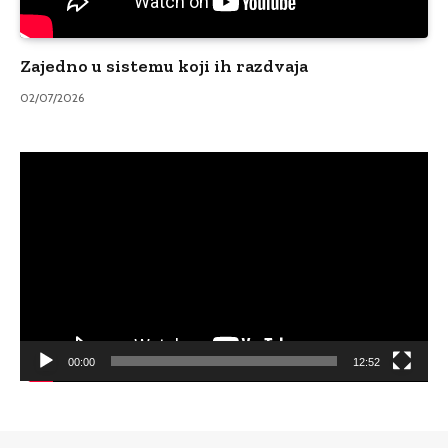
Zajedno u sistemu koji ih razdvaja
02/07/2026
Video
Player
00:00
12:52