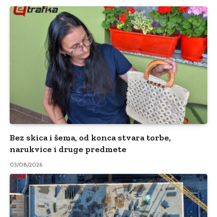
Bez skica i šema, od konca stvara torbe,
narukvice i druge predmete
03/08/2026