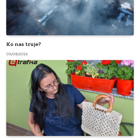
Ko nas truje?
05/08/2026