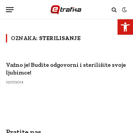
Open 
OZNAKA:
STERILISANJE
Važno je! Budite odgovorni i sterilišite svoje
ljubimce!
31/07/2014
Pratite nas