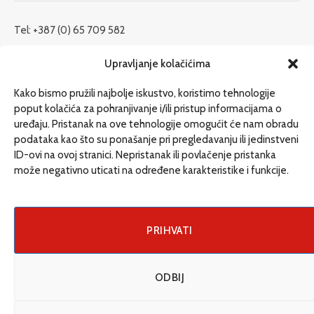
Tel: +387 (0) 65 709 582
redakcija@etrafika.net
Upravljanje kolačićima
www.etrafika.net
Kako bismo pružili najbolje iskustvo, koristimo tehnologije
poput kolačića za pohranjivanje i/ili pristup informacijama o
uređaju. Pristanak na ove tehnologije omogućit će nam obradu
Dosije
podataka kao što su ponašanje pri pregledavanju ili jedinstveni
Drugi pišu
ID-ovi na ovoj stranici. Nepristanak ili povlačenje pristanka
može negativno uticati na određene karakteristike i funkcije.
Društvo
Magazin
Može i drugačije
PRIHVATI
ENG
ODBIJ
© 2026 eTrafika. Design & Development by
Fixit d.o.o
.