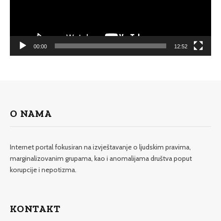
00:00
12:52
O NAMA
Internet portal fokusiran na izvještavanje o ljudskim pravima,
marginalizovanim grupama, kao i anomalijama društva poput
korupcije i nepotizma.
KONTAKT