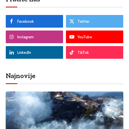
Facebook
Twitter
Instagram
YouTube
LinkedIn
TikTok
Najnovije