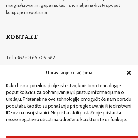
marginalizovanim grupama, kao i anomalijama društva poput
korupcije i nepotizma.
KONTAKT
Tel: +387 (0) 65 709 582
redakcija@etrafika.net
Upravljanje kolačićima
www.etrafika.net
Kako bismo pružili najbolje iskustvo, koristimo tehnologije
poput kolačića za pohranjivanje i/ili pristup informacijama o
uređaju. Pristanak na ove tehnologije omogućit će nam obradu
Dosije
podataka kao što su ponašanje pri pregledavanju ili jedinstveni
Drugi pišu
ID-ovi na ovoj stranici. Nepristanak ili povlačenje pristanka
može negativno uticati na određene karakteristike i funkcije.
Društvo
Magazin