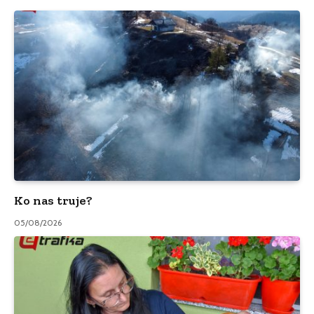
Ko nas truje?
05/08/2026