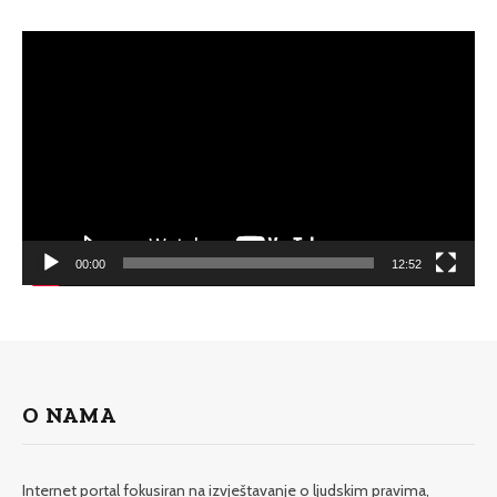
Video
Player
00:00
12:52
O NAMA
Internet portal fokusiran na izvještavanje o ljudskim pravima,