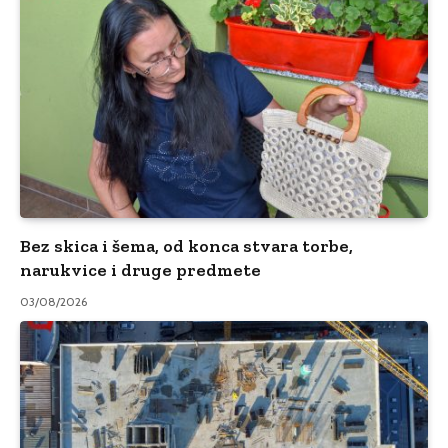
Bez skica i šema, od konca stvara torbe,
narukvice i druge predmete
03/08/2026