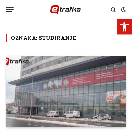
Open 
OZNAKA:
STUDIRANJE