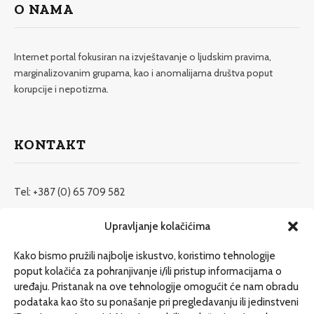
O NAMA
Internet portal fokusiran na izvještavanje o ljudskim pravima,
marginalizovanim grupama, kao i anomalijama društva poput
korupcije i nepotizma.
KONTAKT
Tel: +387 (0) 65 709 582
redakcija@etrafika.net
Upravljanje kolačićima
www.etrafika.net
Kako bismo pružili najbolje iskustvo, koristimo tehnologije
poput kolačića za pohranjivanje i/ili pristup informacijama o
uređaju. Pristanak na ove tehnologije omogućit će nam obradu
Dosije
podataka kao što su ponašanje pri pregledavanju ili jedinstveni