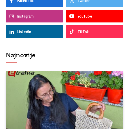
Facebook
Twitter
Instagram
YouTube
LinkedIn
TikTok
Najnovije