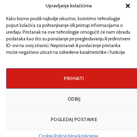
redakcija@etrafika.net
Upravljanje kolačićima
www.etrafika.net
Kako bismo pružili najbolje iskustvo, koristimo tehnologije
poput kolačića za pohranjivanje i/ili pristup informacijama o
uređaju. Pristanak na ove tehnologije omogućit će nam obradu
Dosije
podataka kao što su ponašanje pri pregledavanju ili jedinstveni
Drugi pišu
ID-ovi na ovoj stranici. Nepristanak ili povlačenje pristanka
može negativno uticati na određene karakteristike i funkcije.
Društvo
Magazin
Može i drugačije
PRIHVATI
ENG
ODBIJ
© 2026 eTrafika. Design & Development by
Fixit d.o.o
.
POGLEDAJ POSTAVKE
Uslovi korišćenja
O nama
Impressum
Kontakt
Cookie Policy (EU)
Cookie Policy
Uslovi korišćenja