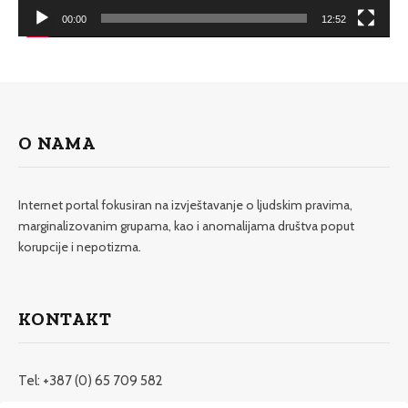
00:00
12:52
O NAMA
Internet portal fokusiran na izvještavanje o ljudskim pravima,
marginalizovanim grupama, kao i anomalijama društva poput
korupcije i nepotizma.
KONTAKT
Tel: +387 (0) 65 709 582