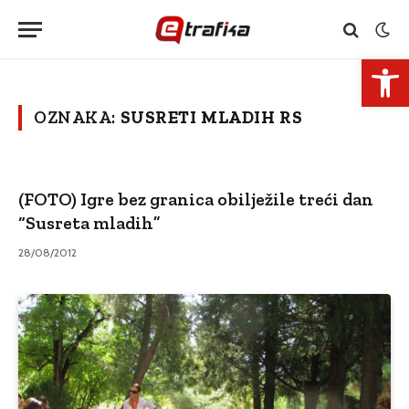
Open 
OZNAKA:
SUSRETI MLADIH RS
(FOTO) Igre bez granica obilježile treći dan
“Susreta mladih”
28/08/2012