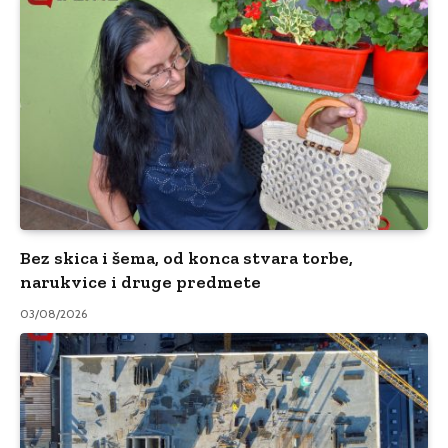
Bez skica i šema, od konca stvara torbe,
narukvice i druge predmete
03/08/2026