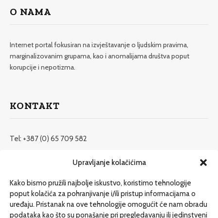
O NAMA
Internet portal fokusiran na izvještavanje o ljudskim pravima,
marginalizovanim grupama, kao i anomalijama društva poput
korupcije i nepotizma.
KONTAKT
Tel: +387 (0) 65 709 582
redakcija@etrafika.net
Upravljanje kolačićima
www.etrafika.net
Kako bismo pružili najbolje iskustvo, koristimo tehnologije
poput kolačića za pohranjivanje i/ili pristup informacijama o
uređaju. Pristanak na ove tehnologije omogućit će nam obradu
Dosije
podataka kao što su ponašanje pri pregledavanju ili jedinstveni