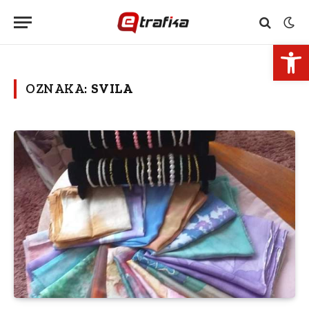
Open 
OZNAKA:
SVILA