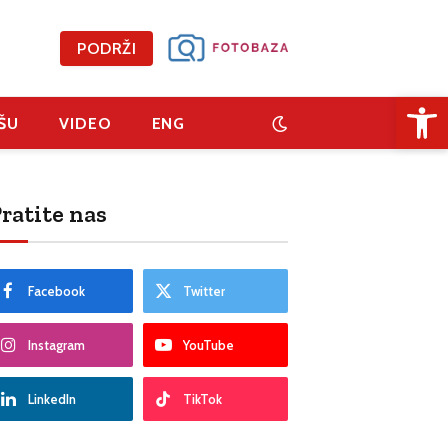
PODRŽI
Open 
ŠU
VIDEO
ENG
ratite nas
Facebook
Twitter
Instagram
YouTube
LinkedIn
TikTok