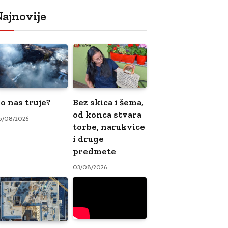
ajnovije
o nas truje?
Bez skica i šema,
od konca stvara
5/08/2026
torbe, narukvice
i druge
predmete
03/08/2026