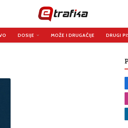
VO
DOSIJE
MOŽE I DRUGAČIJE
DRUGI PI
P