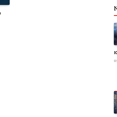
N
a
K
0