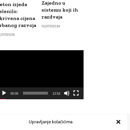
Zajedno u
eton izjeda
sistemu koji ih
elenilo:
razdvaja
krivena cijena
rbanog razvoja
02/07/2026
9/07/2026
ideo
ayer
00:00
12:52
Upravljanje kolačićima