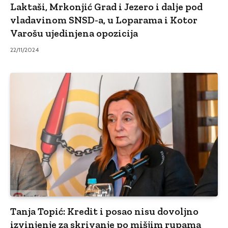
Laktaši, Mrkonjić Grad i Jezero i dalje pod
vladavinom SNSD-a, u Loparama i Kotor
Varošu ujedinjena opozicija
22/11/2024
Tanja Topić: Kredit i posao nisu dovoljno
izvinjenje za skrivanje po mišjim rupama