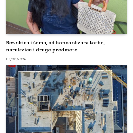
Bez skica i šema, od konca stvara torbe,
narukvice i druge predmete
03/08/2026