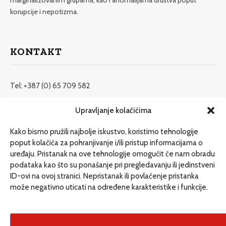
marginalizovanim grupama, kao i anomalijama društva poput
korupcije i nepotizma.
KONTAKT
Tel: +387 (0) 65 709 582
redakcija@etrafika.net
Upravljanje kolačićima
www.etrafika.net
Kako bismo pružili najbolje iskustvo, koristimo tehnologije
poput kolačića za pohranjivanje i/ili pristup informacijama o
uređaju. Pristanak na ove tehnologije omogućit će nam obradu
Dosije
podataka kao što su ponašanje pri pregledavanju ili jedinstveni
Drugi pišu
ID-ovi na ovoj stranici. Nepristanak ili povlačenje pristanka
može negativno uticati na određene karakteristike i funkcije.
Društvo
Magazin
Može i drugačije