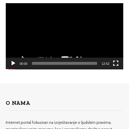
Video
Player
00:00
12:52
O NAMA
Internet portal fokusiran na izvještavanje o ljudskim pravima,