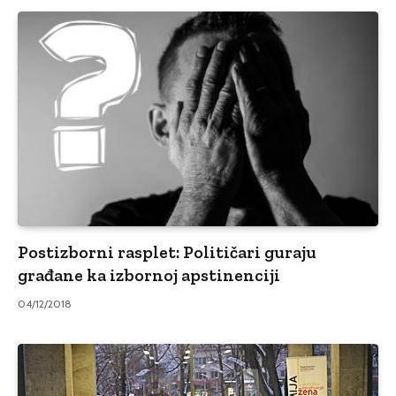
Postizborni rasplet: Političari guraju
građane ka izbornoj apstinenciji
04/12/2018