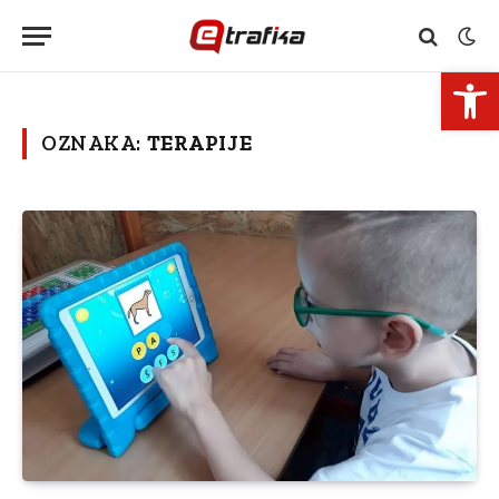
Open 
OZNAKA:
TERAPIJE