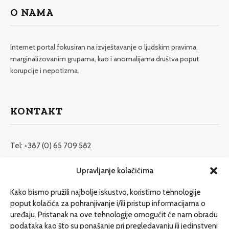
O NAMA
Internet portal fokusiran na izvještavanje o ljudskim pravima,
marginalizovanim grupama, kao i anomalijama društva poput
korupcije i nepotizma.
KONTAKT
Tel: +387 (0) 65 709 582
redakcija@etrafika.net
Upravljanje kolačićima
www.etrafika.net
Kako bismo pružili najbolje iskustvo, koristimo tehnologije
poput kolačića za pohranjivanje i/ili pristup informacijama o
uređaju. Pristanak na ove tehnologije omogućit će nam obradu
Dosije
podataka kao što su ponašanje pri pregledavanju ili jedinstveni