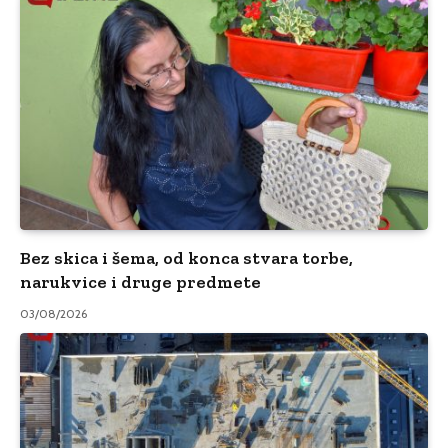
Bez skica i šema, od konca stvara torbe,
narukvice i druge predmete
03/08/2026