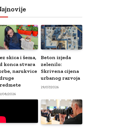
ajnovije
ez skica i šema,
Beton izjeda
d konca stvara
zelenilo:
orbe, narukvice
Skrivena cijena
 druge
urbanog razvoja
redmete
29/07/2026
3/08/2026