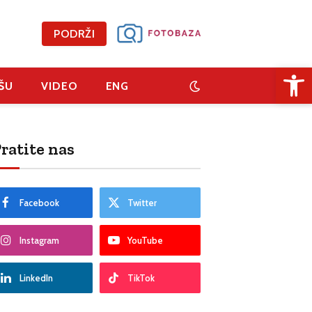
PODRŽI
Open 
ŠU
VIDEO
ENG
ratite nas
Facebook
Twitter
Instagram
YouTube
LinkedIn
TikTok