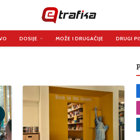
VO
DOSIJE
MOŽE I DRUGAČIJE
DRUGI PI
P