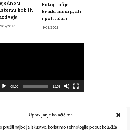
ajedno u
Fotografije
istemu koji ih
kradu mediji, ali
azdvaja
i političari
2/07/2026
11/06/2026
ideo
ayer
00:00
12:52
Upravljanje kolačićima
ije
 pružili najbolje iskustvo, koristimo tehnologije poput kolačića