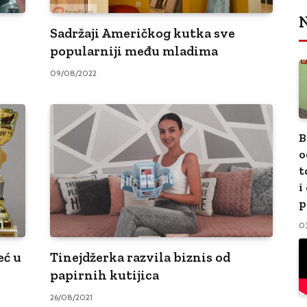
N
Sadržaji Američkog kutka sve
popularniji među mladima
09/08/2022
B
o
t
i
p
0
eć u
Tinejdžerka razvila biznis od
papirnih kutijica
26/08/2021