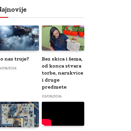
ajnovije
o nas truje?
Bez skica i šema,
od konca stvara
5/08/2026
torbe, narukvice
i druge
predmete
03/08/2026