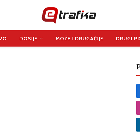
VO
DOSIJE
MOŽE I DRUGAČIJE
DRUGI PI
P