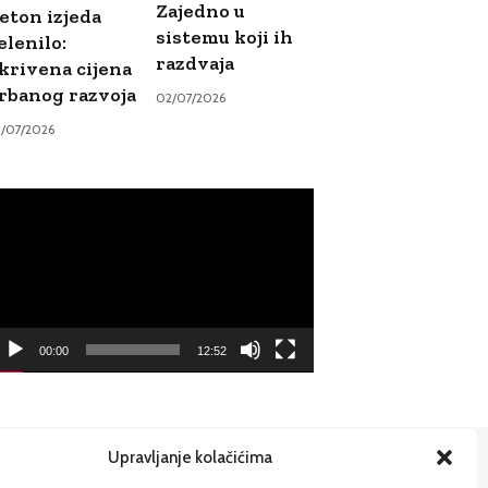
Zajedno u
eton izjeda
sistemu koji ih
elenilo:
razdvaja
krivena cijena
rbanog razvoja
02/07/2026
9/07/2026
ideo
ayer
00:00
12:52
Upravljanje kolačićima