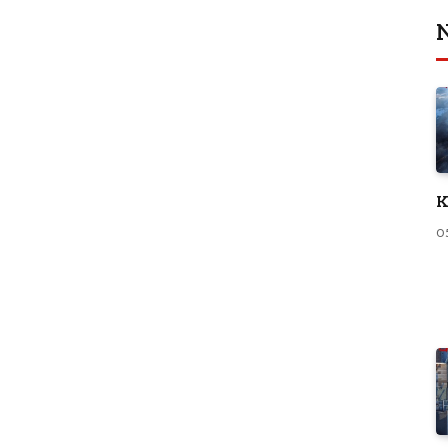
N
K
0