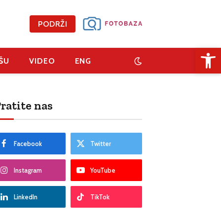
PODRŽI
Open 
ŠU
VIDEO
ENG
ratite nas
Facebook
Twitter
Instagram
YouTube
LinkedIn
TikTok