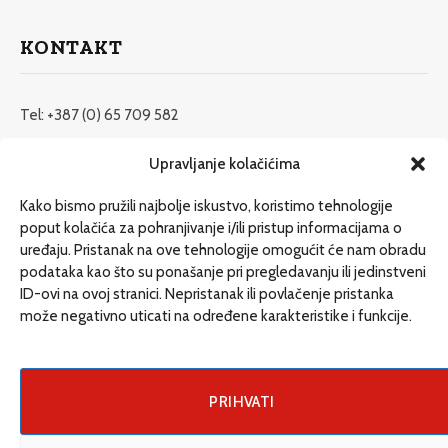
KONTAKT
Tel: +387 (0) 65 709 582
redakcija@etrafika.net
Upravljanje kolačićima
www.etrafika.net
Kako bismo pružili najbolje iskustvo, koristimo tehnologije
poput kolačića za pohranjivanje i/ili pristup informacijama o
uređaju. Pristanak na ove tehnologije omogućit će nam obradu
Dosije
podataka kao što su ponašanje pri pregledavanju ili jedinstveni
Drugi pišu
ID-ovi na ovoj stranici. Nepristanak ili povlačenje pristanka
može negativno uticati na određene karakteristike i funkcije.
Društvo
Magazin
Može i drugačije
PRIHVATI
ENG