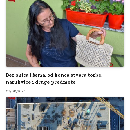
Bez skica i šema, od konca stvara torbe,
narukvice i druge predmete
03/08/2026