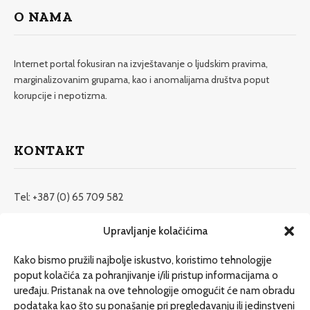
O NAMA
Internet portal fokusiran na izvještavanje o ljudskim pravima,
marginalizovanim grupama, kao i anomalijama društva poput
korupcije i nepotizma.
KONTAKT
Tel: +387 (0) 65 709 582
redakcija@etrafika.net
Upravljanje kolačićima
www.etrafika.net
Kako bismo pružili najbolje iskustvo, koristimo tehnologije
poput kolačića za pohranjivanje i/ili pristup informacijama o
uređaju. Pristanak na ove tehnologije omogućit će nam obradu
Dosije
podataka kao što su ponašanje pri pregledavanju ili jedinstveni