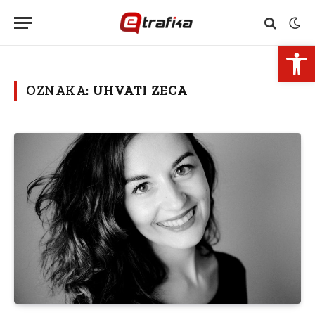
Open 
OZNAKA:
UHVATI ZECA