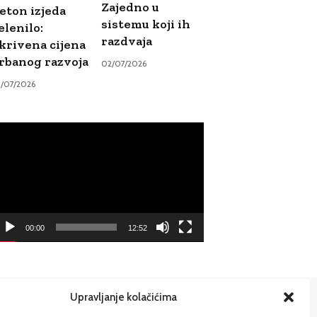
Zajedno u
eton izjeda
sistemu koji ih
elenilo:
razdvaja
krivena cijena
rbanog razvoja
02/07/2026
9/07/2026
ideo
ayer
00:00
12:52
Upravljanje kolačićima