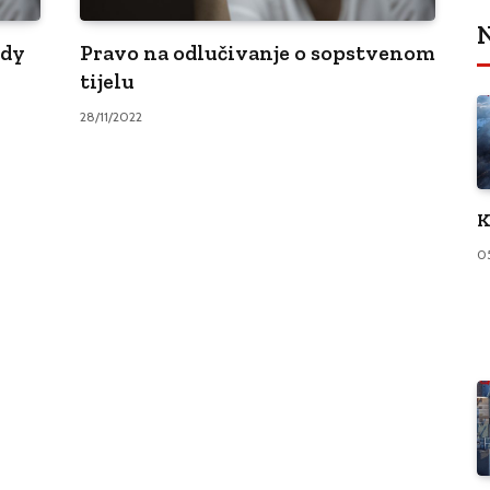
N
ody
Pravo na odlučivanje o sopstvenom
tijelu
28/11/2022
K
0