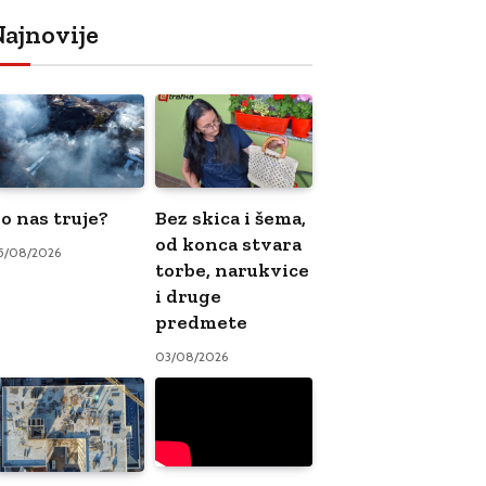
ajnovije
o nas truje?
Bez skica i šema,
od konca stvara
5/08/2026
torbe, narukvice
i druge
predmete
03/08/2026