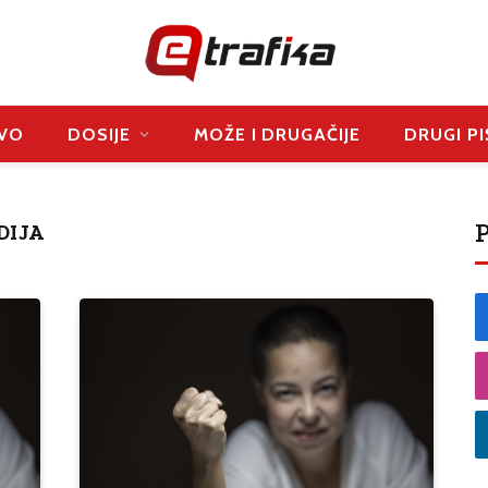
VO
DOSIJE
MOŽE I DRUGAČIJE
DRUGI PI
P
DIJA