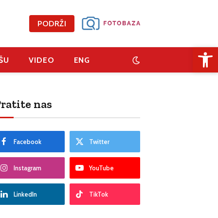
PODRŽI
Open 
ŠU
VIDEO
ENG
ratite nas
Facebook
Twitter
Instagram
YouTube
LinkedIn
TikTok