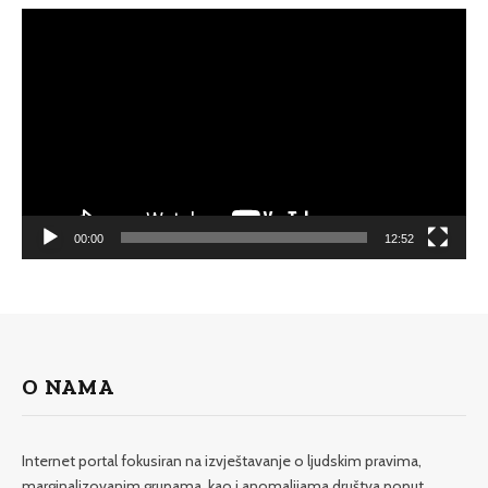
Video
Player
00:00
12:52
O NAMA
Internet portal fokusiran na izvještavanje o ljudskim pravima,
marginalizovanim grupama, kao i anomalijama društva poput