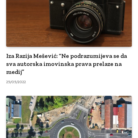
Iza Razija Mešević: “Ne podrazumijeva se da
sva autorska imovinska prava prelaze na
medij”
25/05/2022