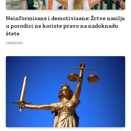
Neinformisane i demotivisane: Žrtve nasilja
u porodici ne koriste pravo na nadoknadu
štete
24/11/2020