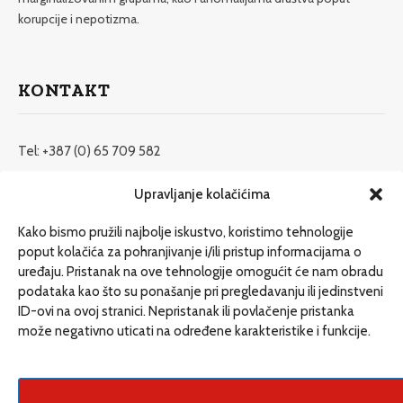
korupcije i nepotizma.
KONTAKT
Tel: +387 (0) 65 709 582
redakcija@etrafika.net
Upravljanje kolačićima
www.etrafika.net
Kako bismo pružili najbolje iskustvo, koristimo tehnologije
poput kolačića za pohranjivanje i/ili pristup informacijama o
uređaju. Pristanak na ove tehnologije omogućit će nam obradu
Dosije
podataka kao što su ponašanje pri pregledavanju ili jedinstveni
Drugi pišu
ID-ovi na ovoj stranici. Nepristanak ili povlačenje pristanka
može negativno uticati na određene karakteristike i funkcije.
Društvo
Magazin
Može i drugačije