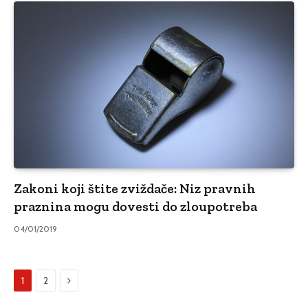
Zakoni koji štite zviždače: Niz pravnih
praznina mogu dovesti do zloupotreba
04/01/2019
Sljedeći
1
2