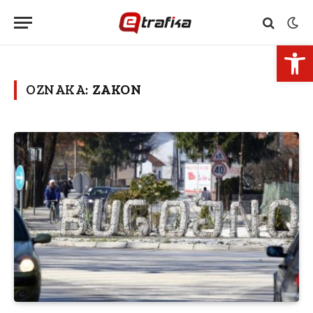
Open 
OZNAKA:
ZAKON