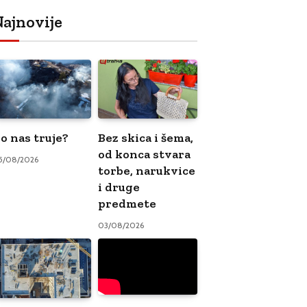
ajnovije
o nas truje?
Bez skica i šema,
od konca stvara
5/08/2026
torbe, narukvice
i druge
predmete
03/08/2026