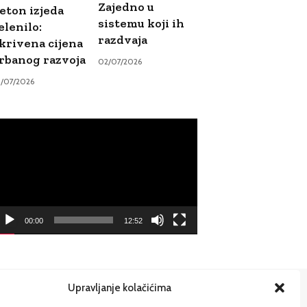
Zajedno u
eton izjeda
sistemu koji ih
elenilo:
razdvaja
krivena cijena
rbanog razvoja
02/07/2026
9/07/2026
ideo
ayer
00:00
12:52
Upravljanje kolačićima