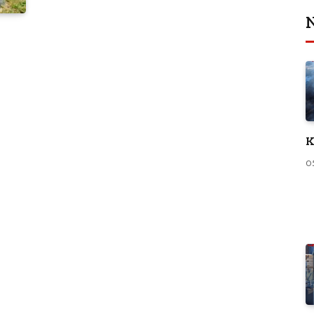
N
K
0