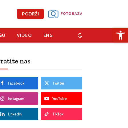
PODRŽI
Open 
ŠU
VIDEO
ENG
ratite nas
Facebook
Twitter
Instagram
YouTube
LinkedIn
TikTok