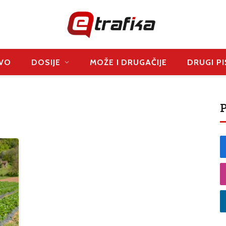
VO
DOSIJE
MOŽE I DRUGAČIJE
DRUGI PI
P