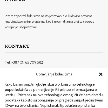
Internet portal fokusiran na izvještavanje o ljudskim pravima,
marginalizovanim grupama, kao i anomalijama društva poput
korupcije i nepotizma.
KONTAKT
Tel: +387 (0) 65 709 582
redakcija@etrafika.net
Upravljanje kolačićima
www.etrafika.net
Kako bismo pružili najbolje iskustvo, koristimo tehnologije
poput kolačića za pohranjivanje i/ili pristup informacijama o
uređaju. Pristanak na ove tehnologije omogućit će nam obradu
Dosije
podataka kao što su ponašanje pri pregledavanju ili jedinstveni
Drugi pišu
ID-ovi na ovoj stranici. Nepristanak ili povlačenje pristanka