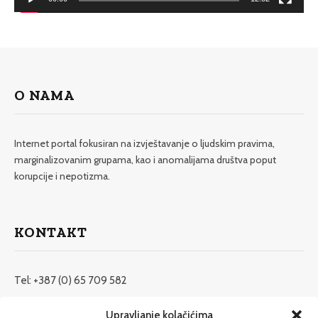
O NAMA
Internet portal fokusiran na izvještavanje o ljudskim pravima,
marginalizovanim grupama, kao i anomalijama društva poput
korupcije i nepotizma.
KONTAKT
Tel: +387 (0) 65 709 582
redakcija@etrafika.net
Upravljanje kolačićima