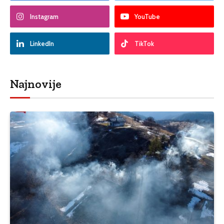
Instagram
YouTube
LinkedIn
TikTok
Najnovije