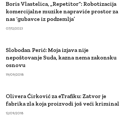
Boris Vlastelica, „Repetitor“: Robotizacija
komercijalne muzike napraviće prostor za
nas ‘gubavce iz podzemlja’
07/12/2023
Slobodan Perić: Moja izjava nije
nepoštovanje Suda, kazna nema zakonsku
osnovu
19/09/2018
Olivera Ćirković za eTrafiku: Zatvor je
fabrika zla koja proizvodi još veći kriminal
12/09/2018