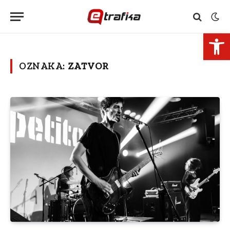
Open 
OZNAKA:
ZATVOR