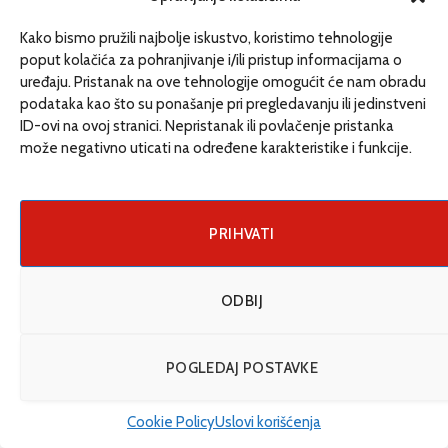
www.etrafika.net
Kako bismo pružili najbolje iskustvo, koristimo tehnologije
poput kolačića za pohranjivanje i/ili pristup informacijama o
uređaju. Pristanak na ove tehnologije omogućit će nam obradu
Dosije
podataka kao što su ponašanje pri pregledavanju ili jedinstveni
Drugi pišu
ID-ovi na ovoj stranici. Nepristanak ili povlačenje pristanka
može negativno uticati na određene karakteristike i funkcije.
Društvo
Magazin
Može i drugačije
PRIHVATI
ENG
ODBIJ
© 2026 eTrafika. Design & Development by
Fixit d.o.o
.
POGLEDAJ POSTAVKE
Uslovi korišćenja
O nama
Impressum
Kontakt
Cookie Policy (EU)
Cookie Policy
Uslovi korišćenja