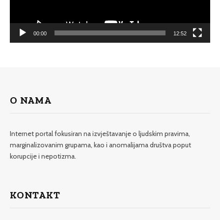
00:00
12:52
O NAMA
Internet portal fokusiran na izvještavanje o ljudskim pravima,
marginalizovanim grupama, kao i anomalijama društva poput
korupcije i nepotizma.
KONTAKT