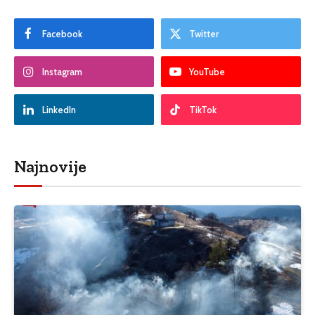
Facebook
Twitter
Instagram
YouTube
LinkedIn
TikTok
Najnovije