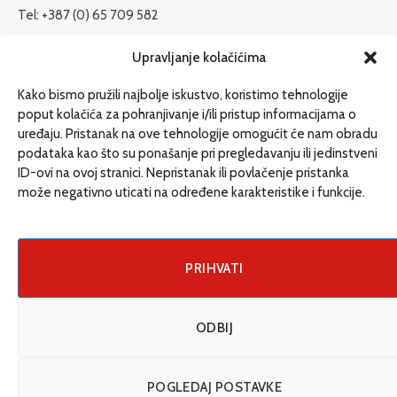
Tel: +387 (0) 65 709 582
redakcija@etrafika.net
Upravljanje kolačićima
www.etrafika.net
Kako bismo pružili najbolje iskustvo, koristimo tehnologije
poput kolačića za pohranjivanje i/ili pristup informacijama o
uređaju. Pristanak na ove tehnologije omogućit će nam obradu
Dosije
podataka kao što su ponašanje pri pregledavanju ili jedinstveni
Drugi pišu
ID-ovi na ovoj stranici. Nepristanak ili povlačenje pristanka
može negativno uticati na određene karakteristike i funkcije.
Društvo
Magazin
Može i drugačije
PRIHVATI
ENG
ODBIJ
© 2026 eTrafika. Design & Development by
Fixit d.o.o
.
POGLEDAJ POSTAVKE