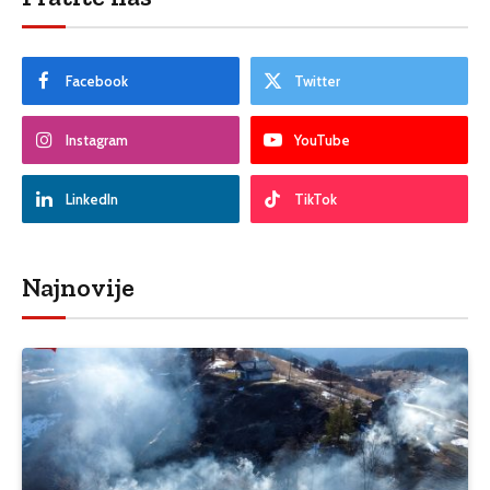
Facebook
Twitter
Instagram
YouTube
LinkedIn
TikTok
Najnovije