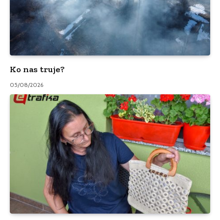
Ko nas truje?
05/08/2026