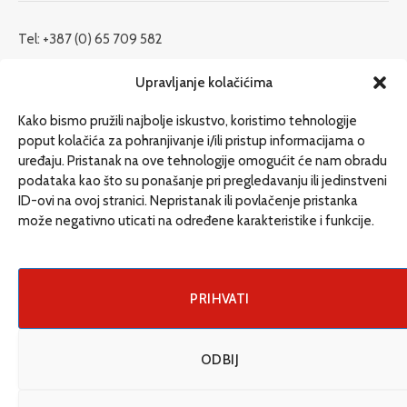
Tel: +387 (0) 65 709 582
redakcija@etrafika.net
Upravljanje kolačićima
www.etrafika.net
Kako bismo pružili najbolje iskustvo, koristimo tehnologije
poput kolačića za pohranjivanje i/ili pristup informacijama o
uređaju. Pristanak na ove tehnologije omogućit će nam obradu
Dosije
podataka kao što su ponašanje pri pregledavanju ili jedinstveni
Drugi pišu
ID-ovi na ovoj stranici. Nepristanak ili povlačenje pristanka
može negativno uticati na određene karakteristike i funkcije.
Društvo
Magazin
Može i drugačije
PRIHVATI
ENG
ODBIJ
© 2026 eTrafika. Design & Development by
Fixit d.o.o
.