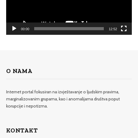
00:00
12:52
O NAMA
Internet portal fokusiran na izvještavanje o ljudskim pravima,
marginalizovanim grupama, kao i anomalijama društva poput
korupcije i nepotizma.
KONTAKT