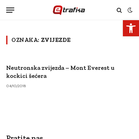
Open 
OZNAKA:
ZVIJEZDE
Neutronska zvijezda – Mont Everest u
kockici šećera
04/10/2018
Pratite nas