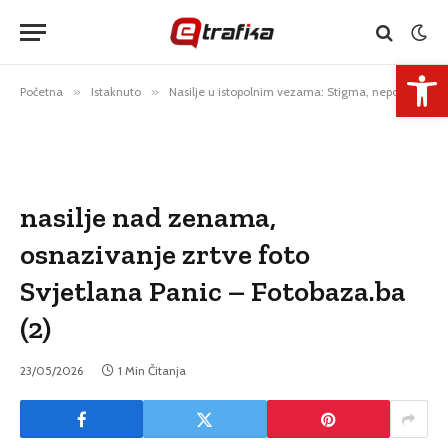
Open 
Početna
»
Istaknuto
»
Nasilje u istopolnim vezama: Stigma, nepoverenje i trpljenje zbog straha
nasilje nad zenama,
osnazivanje zrtve foto
Svjetlana Panic – Fotobaza.ba
(2)
23/05/2026
1 Min Čitanja