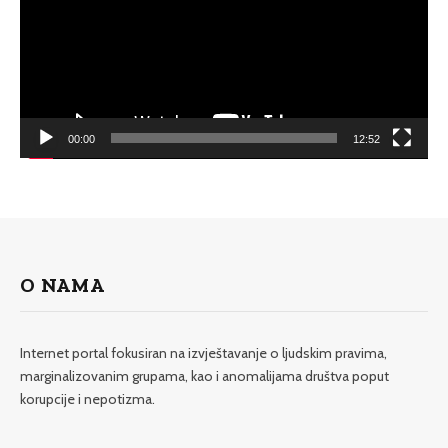
00:00
12:52
O NAMA
Internet portal fokusiran na izvještavanje o ljudskim pravima,
marginalizovanim grupama, kao i anomalijama društva poput
korupcije i nepotizma.