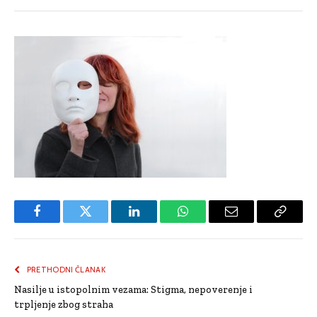
Facebook
Twitter
LinkedIn
WhatsApp
Email
Copy
Link
PRETHODNI ČLANAK
Nasilje u istopolnim vezama: Stigma, nepoverenje i
trpljenje zbog straha