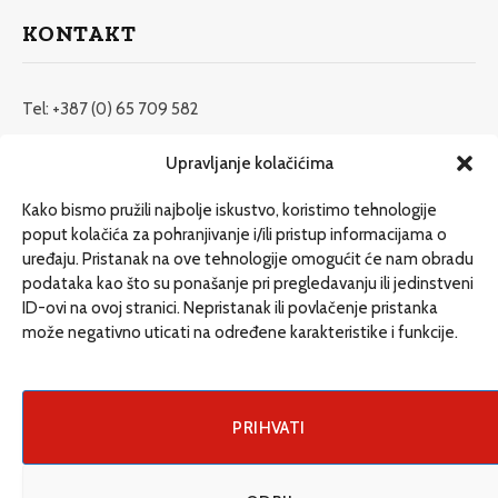
KONTAKT
Tel: +387 (0) 65 709 582
redakcija@etrafika.net
Upravljanje kolačićima
www.etrafika.net
Kako bismo pružili najbolje iskustvo, koristimo tehnologije
poput kolačića za pohranjivanje i/ili pristup informacijama o
uređaju. Pristanak na ove tehnologije omogućit će nam obradu
Dosije
podataka kao što su ponašanje pri pregledavanju ili jedinstveni
Drugi pišu
ID-ovi na ovoj stranici. Nepristanak ili povlačenje pristanka
može negativno uticati na određene karakteristike i funkcije.
Društvo
Magazin
Može i drugačije
PRIHVATI
ENG