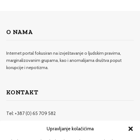
O NAMA
Internet portal fokusiran na izvještavanje o ljudskim pravima,
marginalizovanim grupama, kao i anomalijama društva poput
korupcije i nepotizma.
KONTAKT
Tel: +387 (0) 65 709 582
redakcija@etrafika.net
Upravljanje kolačićima
www.etrafika.net