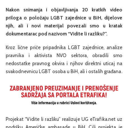
Nakon snimanja i objavljivanja 20 kratkih video
priloga o položaju LGBT zajednice u BiH, dijelove
njih, ali i novi materijal povezali smo u kratak
dokumentarac pod nazivom “Vidite li razliku?”.
Kroz lične priče pripadnika LGBT zajednice, analize
pravnika i aktivista NVO sektora, obradili smo
nedostatke pravnog okvira i njihov direktni uticaj na
svakodnevnicu LGBT osoba u BiH, ali i ostalih građana.
Projekat “Vidite li razliku” realizuje UG eTrafika.net uz
podršku Američke ambasade u BiH. Cilj projekta je