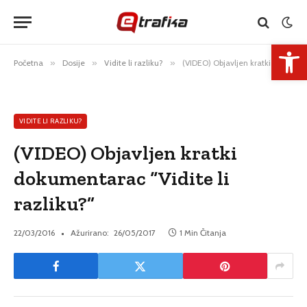
Open 
Početna
»
Dosije
»
Vidite li razliku?
»
(VIDEO) Objavljen kratki dokumentarac “Vidite li razliku?”
VIDITE LI RAZLIKU?
(VIDEO) Objavljen kratki
dokumentarac “Vidite li
razliku?”
22/03/2016
Ažurirano:
26/05/2017
1 Min Čitanja