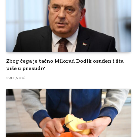
Zbog čega je tačno Milorad Dodik osuđen i šta
piše u presudi?
18/03/2026