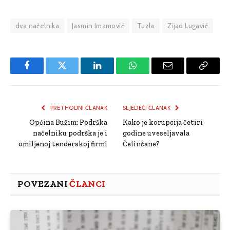
dva načelnika
Jasmin Imamović
Tuzla
Zijad Lugavić
Facebook
Twitter
LinkedIn
WhatsApp
Email
Copy
Link
PRETHODNI ČLANAK
SLJEDEĆI ČLANAK
Općina Bužim: Podrška
Kako je korupcija četiri
načelniku podrška je i
godine uveseljavala
omiljenoj tenderskoj firmi
Čelinčane?
POVEZANI
ČLANCI