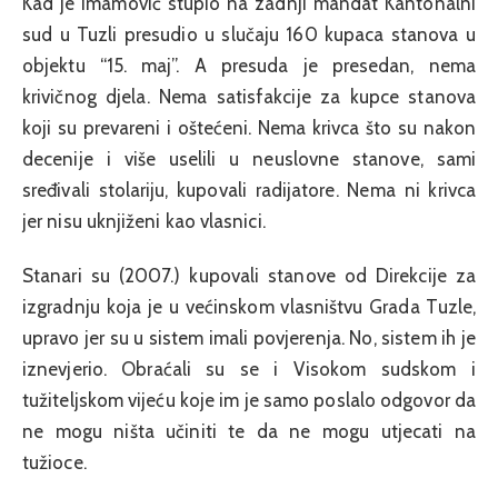
Kad je Imamović stupio na zadnji mandat Kantonalni
sud u Tuzli presudio u slučaju 160 kupaca stanova u
objektu “15. maj”. A presuda je presedan, nema
krivičnog djela. Nema satisfakcije za kupce stanova
koji su prevareni i oštećeni. Nema krivca što su nakon
decenije i više uselili u neuslovne stanove, sami
sređivali stolariju, kupovali radijatore. Nema ni krivca
jer nisu uknjiženi kao vlasnici.
Stanari su (2007.) kupovali stanove od Direkcije za
izgradnju koja je u većinskom vlasništvu Grada Tuzle,
upravo jer su u sistem imali povjerenja. No, sistem ih je
iznevjerio. Obraćali su se i Visokom sudskom i
tužiteljskom vijeću koje im je samo poslalo odgovor da
ne mogu ništa učiniti te da ne mogu utjecati na
tužioce.