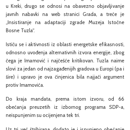
u Kreki, drugo se odnosi na obavezno objavljivanje
javnih nabavki na web stranici Grada, a treće je
„Insistiranje na adaptaciji zgrade Muzeja Istočne
Bosne Tuzla“.
Ističu se i aktivnosti iz oblasti energetske efikasnosti,
odnosno uvođenja alternativnih izvora energije, zbog
čega je Imamović i najčešće kritikovan. Tuzla naime
slovi za jedan od najzagađenijih gradova u Europi (pa i
šire) i upravo je ova činjenica bila najjači argument
protiv Imamovića.
Do kraja mandata, prema istom izvoru, od 66
obećanja preuzetih iz izbornog programa SDP-a,
neispunjenim su ocijenjena tek tri.
Uz tri već štrihirana, dodato je i ispunjeno obećanje