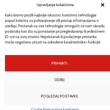
redakcija@etrafika.net
Upravljanje kolačićima
www.etrafika.net
Kako bismo pružili najbolje iskustvo, koristimo tehnologije
poput kolačića za pohranjivanje i/ili pristup informacijama o
uređaju. Pristanak na ove tehnologije omogućit će nam obradu
Dosije
podataka kao što su ponašanje pri pregledavanju ili jedinstveni
Drugi pišu
ID-ovi na ovoj stranici. Nepristanak ili povlačenje pristanka
može negativno uticati na određene karakteristike i funkcije.
Društvo
Magazin
Može i drugačije
PRIHVATI
ENG
ODBIJ
© 2026 eTrafika. Design & Development by
Fixit d.o.o
.
POGLEDAJ POSTAVKE
Uslovi korišćenja
O nama
Impressum
Kontakt
Cookie Policy (EU)
Cookie Policy
Uslovi korišćenja