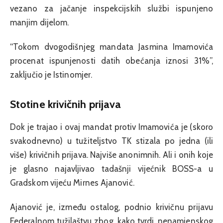
vezano za jačanje inspekcijskih službi ispunjeno
manjim dijelom.
“Tokom dvogodišnjeg mandata Jasmina Imamovića
procenat ispunjenosti datih obećanja iznosi 31%”,
zaključio je Istinomjer.
Stotine krivičnih prijava
Dok je trajao i ovaj mandat protiv Imamovića je (skoro
svakodnevno) u tužiteljstvo TK stizala po jedna (ili
više) krivičnih prijava. Najviše anonimnih. Ali i onih koje
je glasno najavljivao tadašnji vijećnik BOSS-a u
Gradskom vijeću Mirnes Ajanović.
Ajanović je, između ostalog, podnio krivičnu prijavu
Federalnom tužilaštvu zbog, kako tvrdi, nenamjenskog