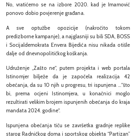
No, vratićemo se na izbore 2020. kad je Imamović
ponovo dobio povjerenje građana.
A sve optužbe opozicije (nakročito tokom
predizborne kampanje), a najglasniji su bili SDA, BOSS
i Socijaldemokrata Envera Bijedića nisu nikada otišle
dalje od dnevnopolitičkog koškanja.
Udruženje „Zašto ne“, putem projekta i web portala
Istinomjer bilježe da je započela realizacija 42
obećanja, da su 10 njih u progresu, tri ispunjena …“što
bi, prema ocjeni Istinomjera, u konačnici moglo
rezultirati velikim brojem ispunjenih obećanja do kraja
mandata 2024. godine“.
Ispunjena obećanja tiču se završetka gradnje replike
starog Radničkog doma i sportskog objekta “Partizan”