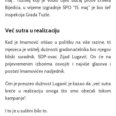
maj“. Tužitelj koji je vodio cijeli slučaj protiv Envera
Bijedića, u vrijeme izgradnje SPO “15. maj” je bio šef
inspekcija Grada Tuzle.
Već sutra u realizaciju
Kad je Imamović otišao u politiku na više razine, tri
mjeseca je vršitelj dužnosti gradonačelnika bio njegov
bliski suradnik, SDP-ovac Zijad Lugavić. On će na
prijevremenim izborima osvojiti i najviše glasova i
postati Imamovićev nasljednik.
Čim je preuzeo dužnost Lugavić je kazao da „već sutra
kreće u realizaciju onoga što smo obećali tokom
kampanje“.
I to je u suštini bilo to.