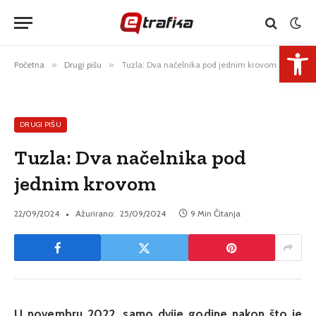
Open 
Početna
»
Drugi pišu
»
Tuzla: Dva načelnika pod jednim krovom
DRUGI PIŠU
Tuzla: Dva načelnika pod
jednim krovom
22/09/2024
Ažurirano:
25/09/2024
9 Min Čitanja
U novembru 2022, samo dvije godine nakon što je