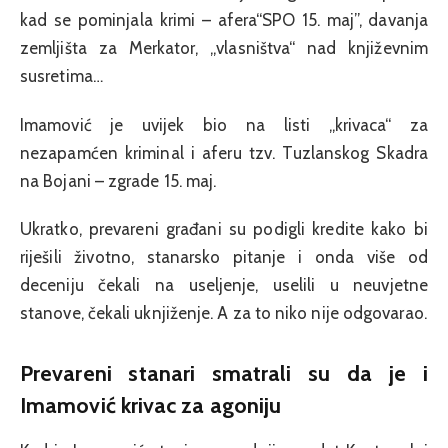
kad se pominjala krimi – afera“SPO 15. maj”, davanja
zemljišta za Merkator, „vlasništva“ nad književnim
susretima…
Imamović je uvijek bio na listi „krivaca“ za
nezapamćen kriminal i aferu tzv. Tuzlanskog Skadra
na Bojani – zgrade 15. maj.
Ukratko, prevareni građani su podigli kredite kako bi
riješili životno, stanarsko pitanje i onda više od
deceniju čekali na useljenje, uselili u neuvjetne
stanove, čekali uknjiženje. A za to niko nije odgovarao.
Prevareni stanari smatrali su da je i
Imamović krivac za agoniju