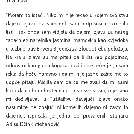
Tužilaštvu.
“Moram to istaći. Niko mi nije rekao u kojem svojstvu
dajem izjavu, pa sam dok sam potpisivala okrenula
list. I tek onda sam vidjela da dajem izjavu za našeg
tadašnjeg načelnika Jasmina Imamovića kao svjedoka
u tužbi protiv Envera Bijedića za zloupotrebu položaja.
Na kraju izjave su me pitali da li ću kao pojedinac,
odnosno kao grupa kupaca tražiti obeštećenje. Ja sam
rekla da hoću naravno i da mi nije jasno zašto me to
uopće pitaju. Mislila sam da su me zvali da mi sami
kažu da ću biti obeštećena. To su sve stvari, koje smo
mi doživljavali u Tužilaštvu davajući izjave onako
nasumice, ne znajući ni kome ih dajemo ni zašto ih
dajemo”, ispričala je jedna od prevarenih stanarki
Adisa Džinić Mehanović.