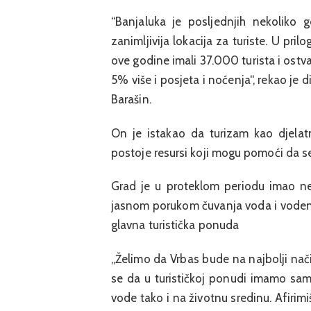
“Banjaluka je posljednjih nekoliko g
zanimljivija lokacija za turiste. U pri
ove godine imali 37.000 turista i ostv
5% više i posjeta i noćenja“, rekao je 
Barašin.
On je istakao da turizam kao djelat
postoje resursi koji mogu pomoći da se k
Grad je u proteklom periodu imao nek
jasnom porukom čuvanja voda i vodenih
glavna turistička ponuda
„Želimo da Vrbas bude na najbolji nači
se da u turističkoj ponudi imamo samo
vode tako i na životnu sredinu. Afirimi