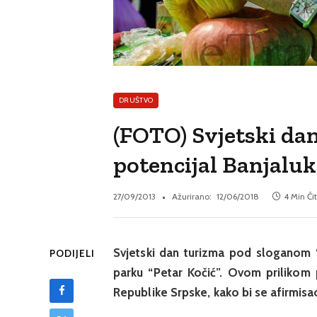
DRUŠTVO
(FOTO) Svjetski dan
potencijal Banjaluk
27/09/2013
Ažurirano:
12/06/2018
4 Min Či
Svjetski dan turizma pod sloganom 
PODIJELI
parku “Petar Kočić”. Ovom prilikom pr
Republike Srpske, kako bi se afirmisao