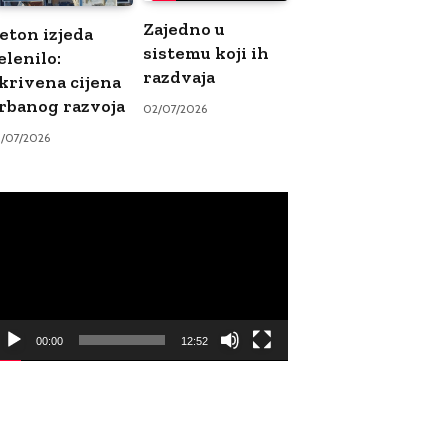
Zajedno u
eton izjeda
sistemu koji ih
elenilo:
razdvaja
krivena cijena
rbanog razvoja
02/07/2026
9/07/2026
ideo
ayer
00:00
12:52