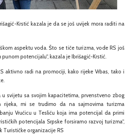
išagić-Krstić kazala je da se još uvijek mora raditi na
loškom aspektu voda. Što se tiče turizma, vode RS još
 punom potencijalu“, kazala je Ibrišagić-Krstić.
S aktivno radi na promociji, kako rijeke Vrbas, tako i
ke.
 u svijetu sa svojim kapacitetima, prvenstveno zbog
m rijeka, mi se trudimo da na sajmovima turizma
nju Vrućicu u Tesliću koja ima potencijal da primi
rističkih potencijala Srpske forsiramo razvoj turizma“,
k Turističke organizacije RS