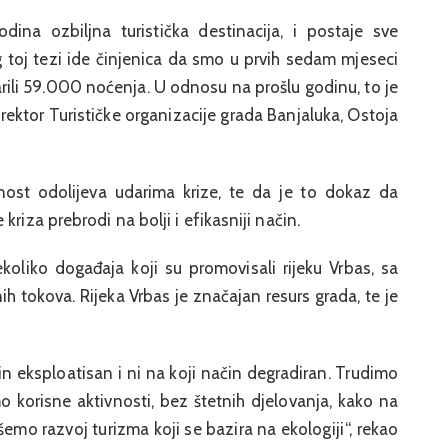
odina ozbiljna turistička destinacija, i postaje sve
log toj tezi ide činjenica da smo u prvih sedam mjeseci
arili 59.000 noćenja. U odnosu na prošlu godinu, to je
direktor Turističke organizacije grada Banjaluka, Ostoja
nost odolijeva udarima krize, te da je to dokaz da
riza prebrodi na bolji i efikasniji način.
oliko događaja koji su promovisali rijeku Vrbas, sa
 tokova. Rijeka Vrbas je značajan resurs grada, te je
n eksploatisan i ni na koji način degradiran. Trudimo
 korisne aktivnosti, bez štetnih djelovanja, kako na
šemo razvoj turizma koji se bazira na ekologiji“, rekao