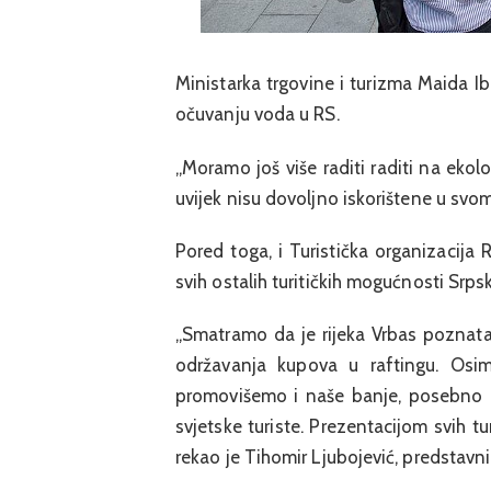
Ministarka trgovine i turizma Maida Ibr
očuvanju voda u RS.
„Moramo još više raditi raditi na eko
uvijek nisu dovoljno iskorištene u svom
Pored toga, i Turistička organizacija R
svih ostalih turitičkih mogućnosti Srps
„Smatramo da je rijeka Vrbas poznata
održavanja kupova u raftingu. Osi
promovišemo i naše banje, posebno ba
svjetske turiste. Prezentacijom svih tu
rekao je Tihomir Ljubojević, predstavni