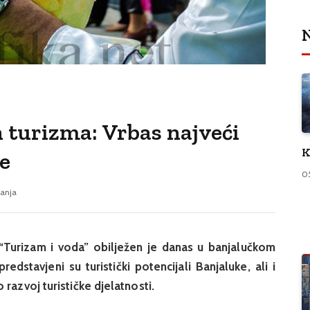
N
 turizma: Vrbas najveći
K
e
0
tanja
“Turizam i voda” obilježen je danas u banjalučkom
edstavjeni su turistički potencijali Banjaluke, ali i
 razvoj turističke djelatnosti.