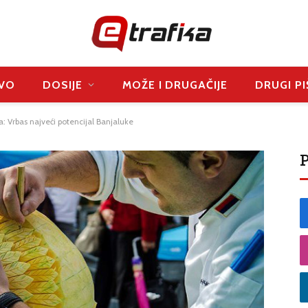
VO
DOSIJE
MOŽE I DRUGAČIJE
DRUGI PI
: Vrbas najveći potencijal Banjaluke
P