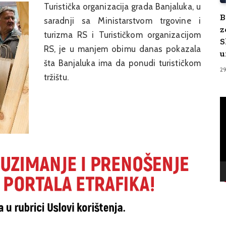
Turistička organizacija grada Banjaluka, u
B
saradnji sa Ministarstvom trgovine i
z
turizma RS i Turističkom organizacijom
S
RS, je u manjem obimu danas pokazala
u
šta Banjaluka ima da ponudi turističkom
2
tržištu.
V
Pl