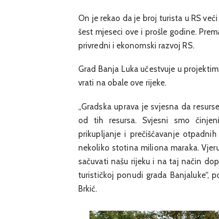
On je rekao da je broj turista u RS već
šest mjeseci ove i prošle godine. Prem
privredni i ekonomski razvoj RS.
Grad Banja Luka učestvuje u projektima 
vrati na obale ove rijeke.
„Gradska uprava je svjesna da resurs
od tih resursa. Svjesni smo činje
prikupljanje i prečišćavanje otpadni
nekoliko stotina miliona maraka. Vje
sačuvati našu rijeku i na taj način dop
turističkoj ponudi grada Banjaluke“, 
Brkić.