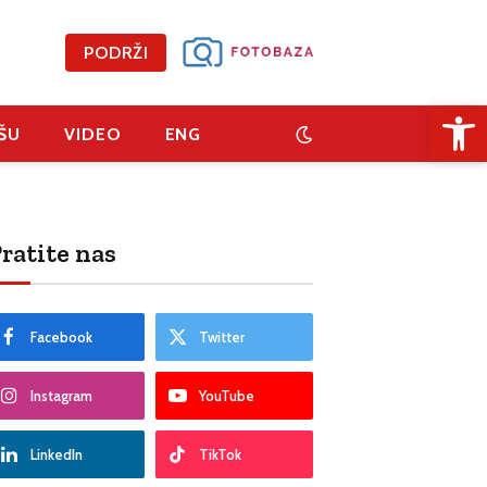
PODRŽI
Open 
ŠU
VIDEO
ENG
ratite nas
Facebook
Twitter
Instagram
YouTube
LinkedIn
TikTok