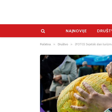
NAJNOVIJE
DRUŠT
Početna
»
Društvo
»
(FOTO) Svjetski dan turizma