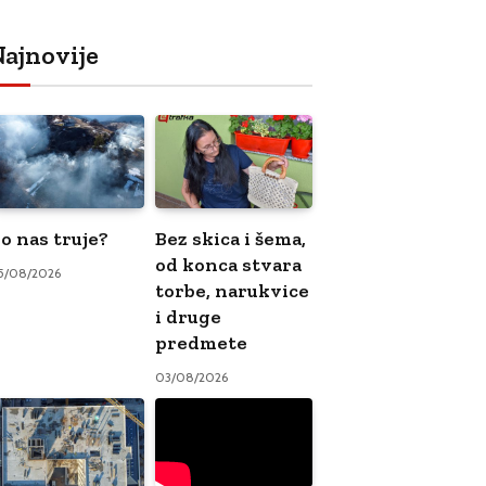
ajnovije
o nas truje?
Bez skica i šema,
od konca stvara
5/08/2026
torbe, narukvice
i druge
predmete
03/08/2026