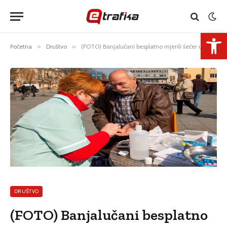
Open 
Početna
»
Društvo
»
(FOTO) Banjalučani besplatno mjerili šećer u krvi
DRUŠTVO
(FOTO) Banjalučani besplatno