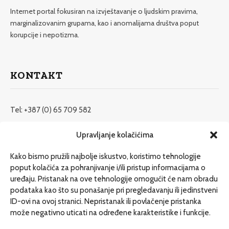
Internet portal fokusiran na izvještavanje o ljudskim pravima,
marginalizovanim grupama, kao i anomalijama društva poput
korupcije i nepotizma.
KONTAKT
Tel: +387 (0) 65 709 582
redakcija@etrafika.net
Upravljanje kolačićima
www.etrafika.net
Kako bismo pružili najbolje iskustvo, koristimo tehnologije
poput kolačića za pohranjivanje i/ili pristup informacijama o
uređaju. Pristanak na ove tehnologije omogućit će nam obradu
Dosije
podataka kao što su ponašanje pri pregledavanju ili jedinstveni
Drugi pišu
ID-ovi na ovoj stranici. Nepristanak ili povlačenje pristanka
može negativno uticati na određene karakteristike i funkcije.
Društvo