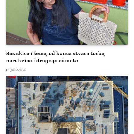
Bez skica i šema, od konca stvara torbe,
narukvice i druge predmete
03/08/2026