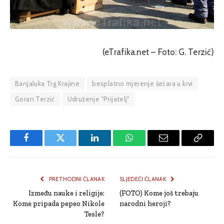
(eTrafika.net – Foto: G. Terzić)
Banjaluka Trg Krajine
besplatno mjerenje šećara u krvi
Goran Terzić
Udruženje "Prijatelj"
Facebook
Twitter
LinkedIn
WhatsApp
Email
Copy
Link
PRETHODNI ČLANAK
SLJEDEĆI ČLANAK
Između nauke i religije:
(FOTO) Kome još trebaju
Kome pripada pepeo Nikole
narodni heroji?
Tesle?