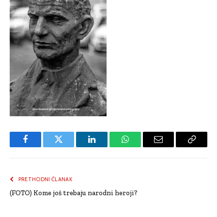
Facebook
Twitter
LinkedIn
WhatsApp
Email
Copy
Link
PRETHODNI ČLANAK
(FOTO) Kome još trebaju narodni heroji?