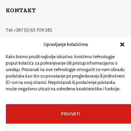
KONTAKT
Tel: +387 (0) 65 709 582
redakcija@etrafika.net
Upravljanje kolačićima
www.etrafika.net
Kako bismo pružili najbolje iskustvo, koristimo tehnologije
poput kolačića za pohranjivanje i/ili pristup informacijama o
uređaju. Pristanak na ove tehnologije omogućit će nam obradu
Dosije
podataka kao što su ponašanje pri pregledavanju ili jedinstveni
Drugi pišu
ID-ovi na ovoj stranici. Nepristanak ili povlačenje pristanka
može negativno uticati na određene karakteristike i funkcije.
Društvo
Magazin
Može i drugačije
PRIHVATI
ENG