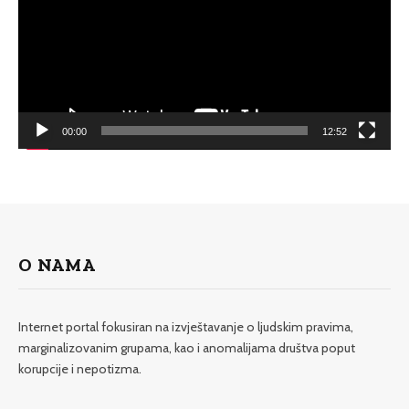
00:00
12:52
O NAMA
Internet portal fokusiran na izvještavanje o ljudskim pravima,
marginalizovanim grupama, kao i anomalijama društva poput
korupcije i nepotizma.