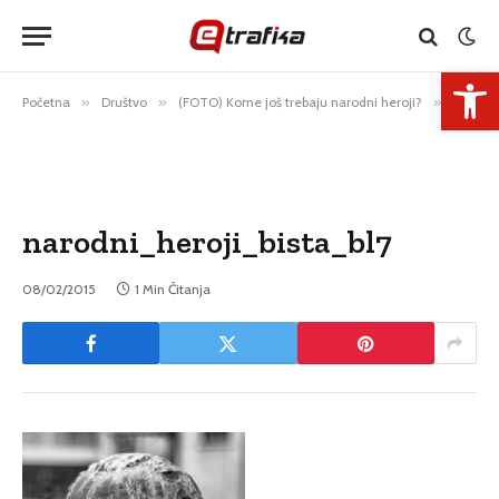
Open 
Početna
»
Društvo
»
(FOTO) Kome još trebaju narodni heroji?
»
narodni_heroji_bista_bl7
narodni_heroji_bista_bl7
08/02/2015
1 Min Čitanja