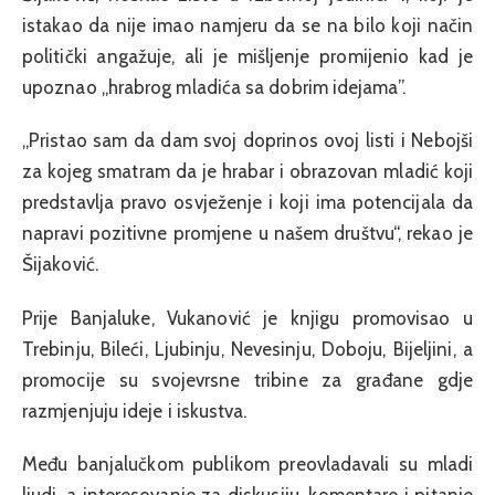
istakao da nije imao namjeru da se na bilo koji način
politički angažuje, ali je mišljenje promijenio kad je
upoznao „hrabrog mladića sa dobrim idejama”.
„Pristao sam da dam svoj doprinos ovoj listi i Nebojši
za kojeg smatram da je hrabar i obrazovan mladić koji
predstavlja pravo osvježenje i koji ima potencijala da
napravi pozitivne promjene u našem društvu“, rekao je
Šijaković.
Prije Banjaluke, Vukanović je knjigu promovisao u
Trebinju, Bileći, Ljubinju, Nevesinju, Doboju, Bijeljini, a
promocije su svojevrsne tribine za građane gdje
razmjenjuju ideje i iskustva.
Među banjalučkom publikom preovladavali su mladi