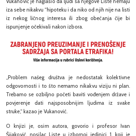
Vukanović je naglasio da ljudi sa njegove Liste nemaju
iza sebe nikakvu “hipoteku i da niko od njih nije na listi
iz nekog ličnog interesa ili zbog obećanja čije bi
ispunjenje očekivali nakon izbora.
„Problem našeg društva je nedostatak kolektivne
odgovornosti i to što nemamo nikakvu viziju ni plan.
Trebamo se ozbiljno početi baviti vođenjem države i
povjerenje dati najsposobnijim ljudima iz svake
struke,“ kazao je Vukanović.
O knjizi je, osim autora, govorio i profesor Ivan
Šijaković, nosilac Liste u izbornoj jedinici 1, koji je