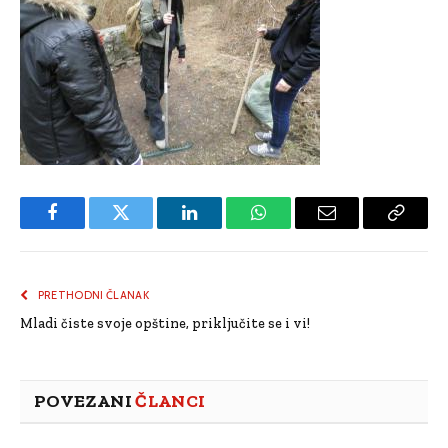
Facebook
Twitter
LinkedIn
WhatsApp
Email
Copy
Link
PRETHODNI ČLANAK
Mladi čiste svoje opštine, priključite se i vi!
POVEZANI
ČLANCI