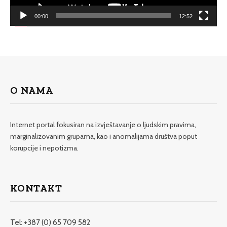
00:00
12:52
O NAMA
Internet portal fokusiran na izvještavanje o ljudskim pravima,
marginalizovanim grupama, kao i anomalijama društva poput
korupcije i nepotizma.
KONTAKT
Tel: +387 (0) 65 709 582