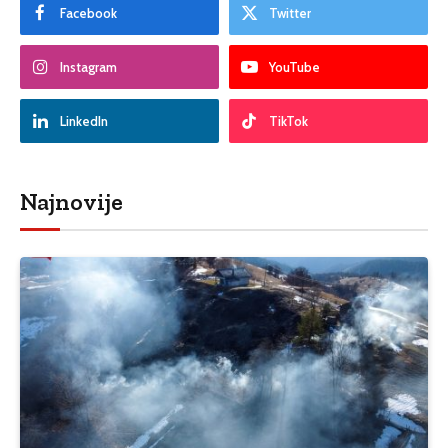
Facebook
Twitter
Instagram
YouTube
LinkedIn
TikTok
Najnovije