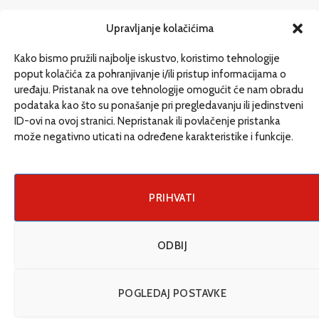
redakcija@etrafika.net
Upravljanje kolačićima
www.etrafika.net
Kako bismo pružili najbolje iskustvo, koristimo tehnologije
poput kolačića za pohranjivanje i/ili pristup informacijama o
uređaju. Pristanak na ove tehnologije omogućit će nam obradu
Dosije
podataka kao što su ponašanje pri pregledavanju ili jedinstveni
Drugi pišu
ID-ovi na ovoj stranici. Nepristanak ili povlačenje pristanka
može negativno uticati na određene karakteristike i funkcije.
Društvo
Magazin
Može i drugačije
PRIHVATI
ENG
ODBIJ
© 2026 eTrafika. Design & Development by
Fixit d.o.o
.
POGLEDAJ POSTAVKE
Uslovi korišćenja
O nama
Impressum
Kontakt