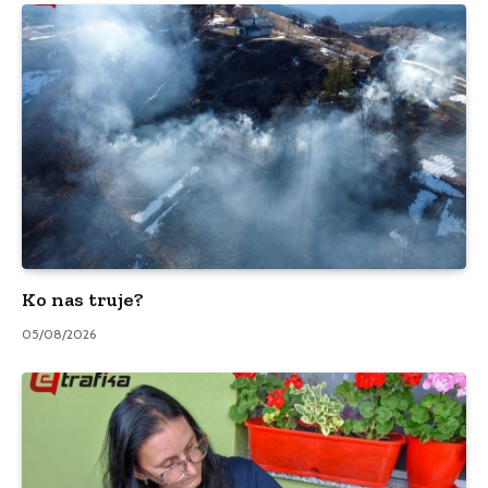
Ko nas truje?
05/08/2026