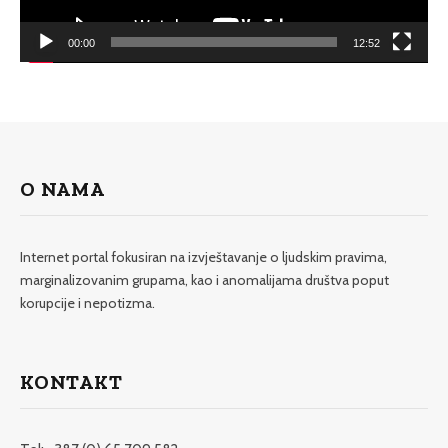
00:00
12:52
O NAMA
Internet portal fokusiran na izvještavanje o ljudskim pravima,
marginalizovanim grupama, kao i anomalijama društva poput
korupcije i nepotizma.
KONTAKT