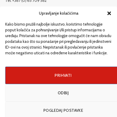
Tel: +387 (0) 65 709 582
redakcija@etrafika.net
Upravljanje kolačićima
www.etrafika.net
Kako bismo pružili najbolje iskustvo, koristimo tehnologije
poput kolačića za pohranjivanje i/ili pristup informacijama o
uređaju. Pristanak na ove tehnologije omogućit će nam obradu
Dosije
podataka kao što su ponašanje pri pregledavanju ili jedinstveni
Drugi pišu
ID-ovi na ovoj stranici. Nepristanak ili povlačenje pristanka
može negativno uticati na određene karakteristike i funkcije.
Društvo
Magazin
Može i drugačije
PRIHVATI
ENG
ODBIJ
© 2026 eTrafika. Design & Development by
Fixit d.o.o
.
POGLEDAJ POSTAVKE
Uslovi korišćenja
O nama
Impressum
Kontakt