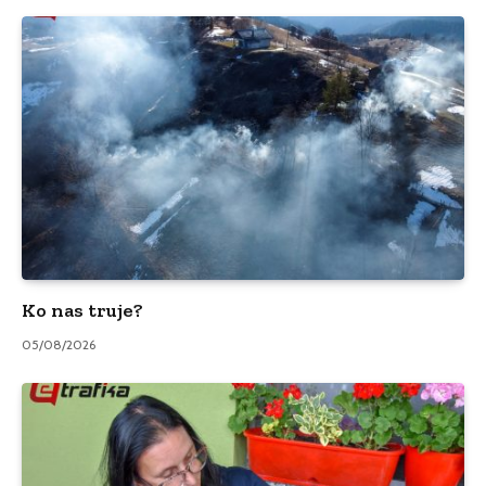
Ko nas truje?
05/08/2026