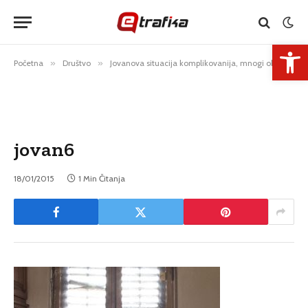
Open 
Početna
»
Društvo
»
Jovanova situacija komplikovanija, mnogi obećavaju pomoć
jovan6
18/01/2015
1 Min Čitanja