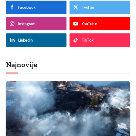
Facebook
Twitter
Instagram
YouTube
LinkedIn
TikTok
Najnovije