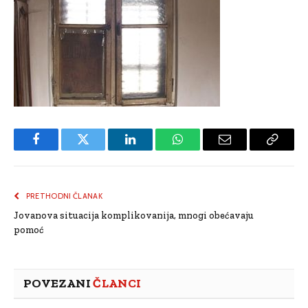
Facebook
Twitter
LinkedIn
WhatsApp
Email
Copy
Link
PRETHODNI ČLANAK
Jovanova situacija komplikovanija, mnogi obećavaju
pomoć
POVEZANI
ČLANCI