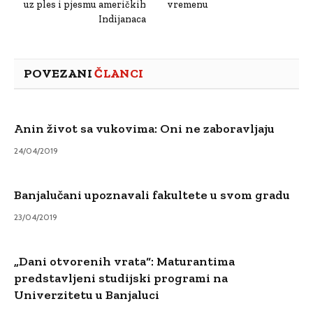
uz ples i pjesmu američkih
vremenu
Indijanaca
POVEZANI
ČLANCI
Anin život sa vukovima: Oni ne zaboravljaju
24/04/2019
Banjalučani upoznavali fakultete u svom gradu
23/04/2019
„Dani otvorenih vrata“: Maturantima
predstavljeni studijski programi na
Univerzitetu u Banjaluci