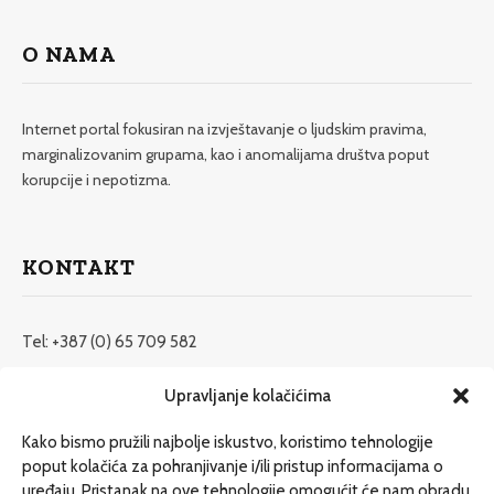
O NAMA
Internet portal fokusiran na izvještavanje o ljudskim pravima,
marginalizovanim grupama, kao i anomalijama društva poput
korupcije i nepotizma.
KONTAKT
Tel: +387 (0) 65 709 582
redakcija@etrafika.net
Upravljanje kolačićima
www.etrafika.net
Kako bismo pružili najbolje iskustvo, koristimo tehnologije
poput kolačića za pohranjivanje i/ili pristup informacijama o
uređaju. Pristanak na ove tehnologije omogućit će nam obradu