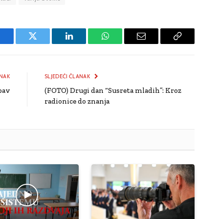
Facebook
Twitter
LinkedIn
WhatsApp
Email
Copy
Link
NAK
SLJEDEĆI ČLANAK
bav
(FOTO) Drugi dan “Susreta mladih”: Kroz
radionice do znanja