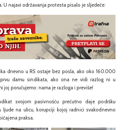
. U najavi održavanja protesta pisalo je sljedeće:
dnika dnevno u RS ostaje bez posla, ako oko 160.000
 prvu damu sindikata, ako ona ne vidi razlog ni u
 joj poručujemo: nama je razloga i previše!
ndikat svojom pasivnošću prećutno daje podršku
ra ljude na ulicu, korupciji kojoj radnici svakodnevno
bičajena praksa.