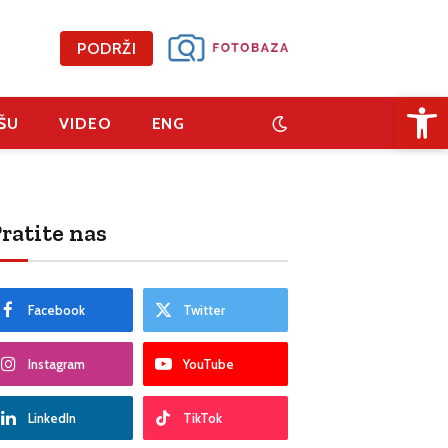
PODRŽI
Open 
ŠU
VIDEO
ENG
ratite nas
Facebook
Twitter
Instagram
YouTube
LinkedIn
TikTok