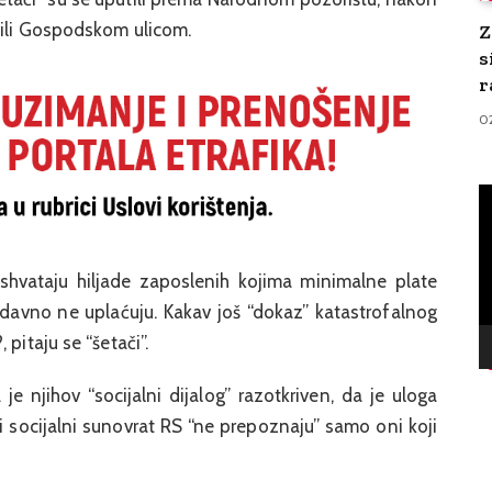
vili Gospodskom ulicom.
Z
s
r
0
V
Pl
e shvataju hiljade zaposlenih kojima minimalne plate
davno ne uplaćuju. Kakav još “dokaz” katastrofalnog
pitaju se “šetači”.
je njihov “socijalni dijalog” razotkriven, da je uloga
 socijalni sunovrat RS “ne prepoznaju” samo oni koji