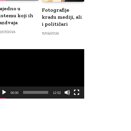
ajedno u
Fotografije
istemu koji ih
kradu mediji, ali
azdvaja
i političari
2/07/2026
11/06/2026
ideo
ayer
00:00
12:52