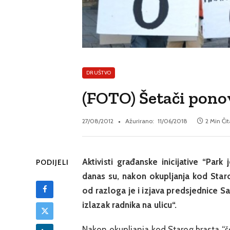
DRUŠTVO
(FOTO) Šetači pono
27/08/2012
Ažurirano:
11/06/2018
2 Min Či
Aktivisti građanske inicijative “Park
PODIJELI
danas su, nakon okupljanja kod Staro
od razloga je i izjava predsjednice Sa
izlazak radnika na ulicu“.
Nakon okupljanja kod Starog hrasta “š