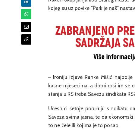
kojeg su uz povike “Park je naš” nasta
– Ironiju izjave Ranke Mišić najbolj
kasne mjesecima, a doprinosi im se o
stanja u RS treba Savezu sindikata RS?, 
Učesnici šetnje poručuju sindikatu da 
Saveza svima jasna, te da ekonomski i
to ne žele ili kojima je to posao.