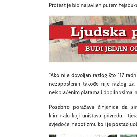
Protest je bio najavljen putem fejsbuka
“Ako nije dovoljan razlog što 117 ra
nezaposlenih takođe nije razlog za
neisplaćenim platama i doprinosima, mi
Posebno poražava činjenica da si
kriminalu koji uništava privredu i tje
svjedoče, nepotizmu koji je postao uo