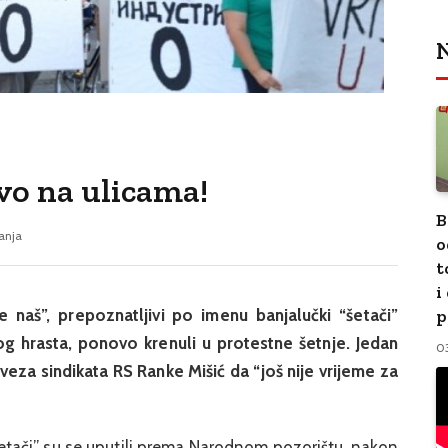
N
vo na ulicama!
B
tanja
o
t
i
 je naš”, prepoznatljivi po imenu banjalučki “šetači”
p
g hrasta, ponovo krenuli u protestne šetnje. Jedan
0
veza sindikata RS Ranke Mišić da “još nije vrijeme za
etači” su se uputili prema Narodnom pozorištu, nakon