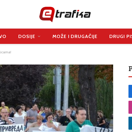
VO
DOSIJE
MOŽE I DRUGAČIJE
DRUGI PI
licama!
P