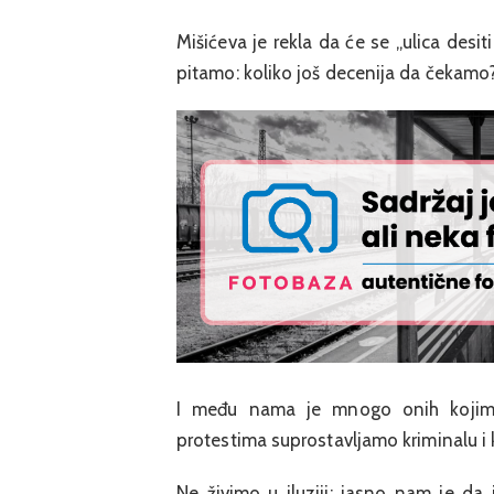
Mišićeva je rekla da će se „ulica desit
pitamo: koliko još decenija da čekamo
I među nama je mnogo onih kojima
protestima suprostavljamo kriminalu i k
Ne živimo u iluziji: jasno nam je da