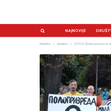
NAJNOVIJE
DRUŠT
Početna
»
Društvo
»
(FOTO) Šetači ponovo na u