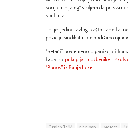
socijalni dijalog“ s ciljem da po svaku c
struktura.
To je jedini razlog zašto radnika 
poziciju sindikata i ne podržimo njih
“Šetači” povremeno organizuju i human
kada su
prikupljali udžbenike i škol
“Ponos” iz Banja Luke.
Ognjen Tešić
picin park
protest
še