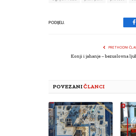
PODIJELI.
PRETHODNI ČLA
Konji i jahanje – bezuslovna lju
POVEZANI
ČLANCI