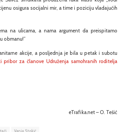
ijenu osigura socijalni mir, a time i poziciju vladajućih
nema na ulicama, a nama argument da preispitamo
ovu obmanu!”
itarne akcije, a posljednja je bila u petak i subotu
ski pribor za članove Udruženja samohranih roditelja
eTrafika.net – O. Tešić
tači
Vanja Stokić