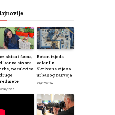
ajnovije
ez skica i šema,
Beton izjeda
d konca stvara
zelenilo:
orbe, narukvice
Skrivena cijena
 druge
urbanog razvoja
redmete
29/07/2026
3/08/2026