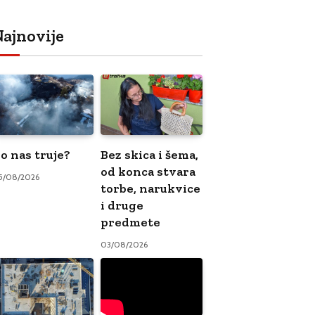
ajnovije
o nas truje?
Bez skica i šema,
od konca stvara
5/08/2026
torbe, narukvice
i druge
predmete
03/08/2026