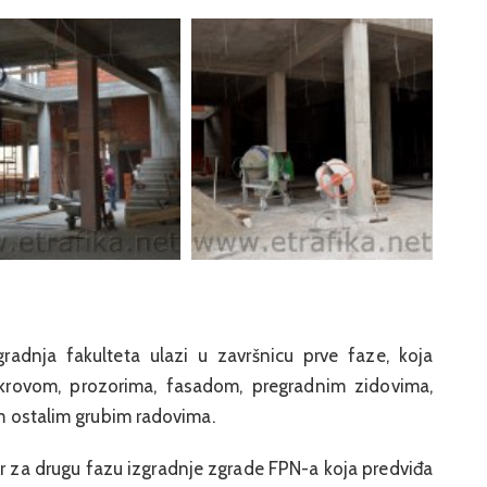
gradnja fakulteta ulazi u završnicu prve faze, koja
krovom, prozorima, fasadom, pregradnim zidovima,
im ostalim grubim radovima.
r za drugu fazu izgradnje zgrade FPN-a koja predviđa