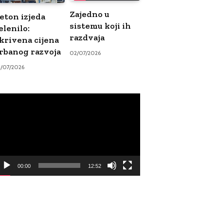
Zajedno u
eton izjeda
sistemu koji ih
elenilo:
razdvaja
krivena cijena
rbanog razvoja
02/07/2026
9/07/2026
ideo
ayer
00:00
12:52