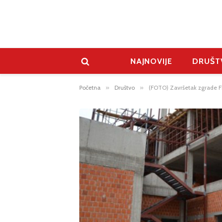
NAJNOVIJE
DRUŠT
Početna
»
Društvo
»
(FOTO) Završetak zgrade F