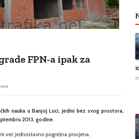
N
grade FPN-a ipak za
K
0
tanja
ičkih nauka u Banjoj Luci, jedini bez svog prostora,
eptembru 2013. godine.
emi već jednostavno pogrešna procjena.