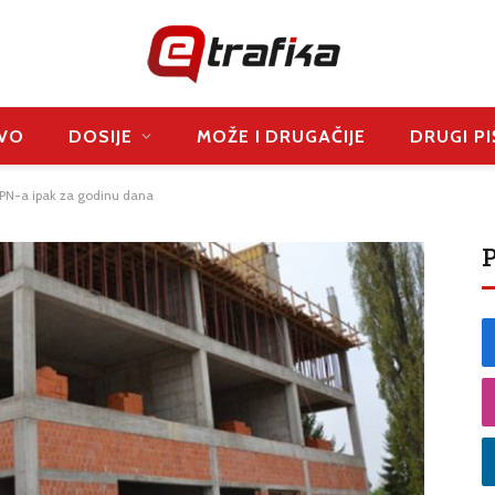
VO
DOSIJE
MOŽE I DRUGAČIJE
DRUGI PI
PN-a ipak za godinu dana
P