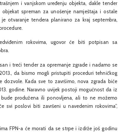
rašnjem i vanjskom uređenju objekta, dakle tender
n objekat spreman za unošenje namještaja i ostale
 je otvaranje tendera planirano za kraj septembra,
procedure.
dviđenim rokovima, ugovor će biti potpisan sa
bra.
san i treći tender za opremanje zgrade i nadamo se
 2013., da bismo mogli pristupiti proceduri tehničkog
ne dozvole. Kada sve to završimo, nova zgrada biće
13. godine. Naravno uvijek postoji mogućnost da iz
a bude produžena ili ponovljena, ali to ne možemo
e svi poslovi biti završeni u navedenim rokovima”,
ima FPN-a će morati da se strpe i izdrže još godinu