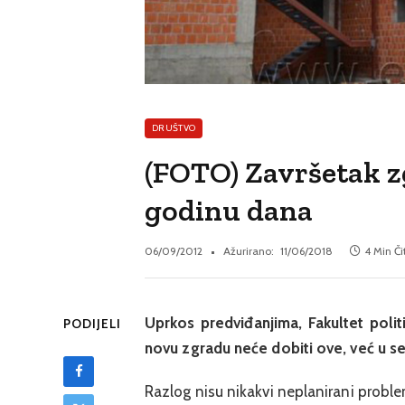
DRUŠTVO
(FOTO) Završetak z
godinu dana
06/09/2012
Ažurirano:
11/06/2018
4 Min Či
Uprkos predviđanjima, Fakultet polit
PODIJELI
novu zgradu neće dobiti ove, već u s
Razlog nisu nikakvi neplanirani probl