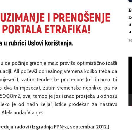
B
z
S
u
2
V
 da počinje gradnja malo previše optimistično izašli
Pl
uaciji. Ali počevši od realnog vremena koliko treba da
 mjeseci), zatim tenderske procedure (mi imamo tri
po dva-tri mjeseca), zatim vremenske neprilike, pa na
u 5000m2, ovaj tempo je jos iznad prosjeka u odnosu
aleko je od naših želja”, ističe prodekan za nastavu
i Aleksandar Vranješ.
reduju radovi (Izgradnja FPN-a, septembar 2012.)