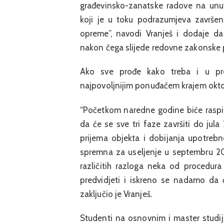
građevinsko-zanatske radove na unut
koji je u toku podrazumjeva završe
opreme”, navodi Vranješ i dodaje da
nakon čega slijede redovne zakonske 
Ako sve prođe kako treba i u pre
najpovoljnijim ponuđačem krajem okto
“Početkom naredne godine biće raspi
da će se sve tri faze završiti do jula
prijema objekta i dobijanja upotreb
spremna za useljenje u septembru 20
različitih razloga neka od procedur
predvidjeti i iskreno se nadamo da ć
zaključio je Vranješ.
Studenti na osnovnim i master studij