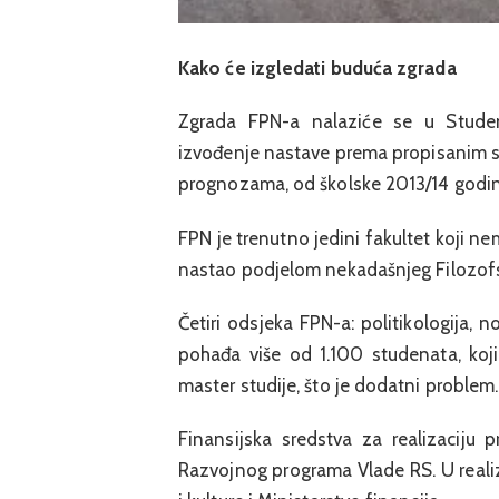
Kako će izgledati buduća zgrada
Zgrada FPN-a nalaziće se u Studen
izvođenje nastave prema propisanim sta
prognozama, od školske 2013/14 godin
FPN je trenutno jedini fakultet koji ne
nastao podjelom nekadašnjeg Filozofskog
Četiri odsjeka FPN-a: politikologija, n
pohađa više od 1.100 studenata, koji
master studije, što je dodatni problem.
Finansijska sredstva za realizaciju
Razvojnog programa Vlade RS. U realizac