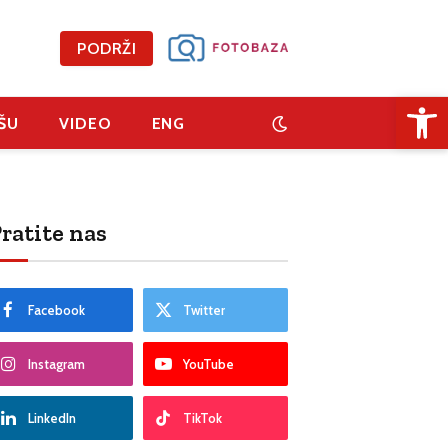
PODRŽI
Open 
ŠU
VIDEO
ENG
ratite nas
Facebook
Twitter
Instagram
YouTube
LinkedIn
TikTok