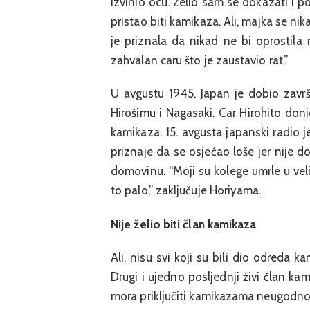
izvinio ocu. Želio sam se dokazati i p
pristao biti kamikaza. Ali, majka se ni
je priznala da nikad ne bi oprosti
zahvalan caru što je zaustavio rat.”
U avgustu 1945. Japan je dobio zavr
Hirošimu i Nagasaki. Car Hirohito doni
kamikaza. 15. avgusta japanski radio 
priznaje da se osjećao loše jer nije d
domovinu. “Moji su kolege umrle u veli
to palo,” zaključuje Horiyama.
Nije želio biti član kamikaza
Ali, nisu svi koji su bili dio odreda k
Drugi i ujedno posljednji živi član k
mora priključiti kamikazama neugodno