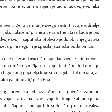
orom, pa je avion na kojem je bio s još dvoje vojnika
ovinu. Želio sam prije svega zaštititi svoje roditelje
i jako uplašeni,” prisjeća se Ena trenutaka kada je bio
voje svojih saputnika otplivao je do obližnjeg ostrva
seca prije nego ih je spasila japanska podmornica.
a nije osjećao krivicu što nije dao život za domovinu,
okon može razmišljati o svojoj budućnosti. To mu je
tugu zbog prijatelja koje smo izgubili tokom rata, ali
kako ga obnoviti,” priča Ena.
skog premijera Shinza Abe da povuče zabranu
tvuju u ratovima izvan svoje teritorije. Zabrana je na
rata. “Japanci moraju biti sretni što postoji ovakva