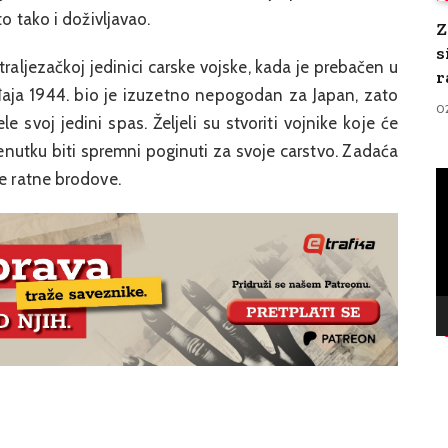
to tako i doživljavao.
Z
s
raljezačkoj jedinici carske vojske, kada je prebačen u
r
aja 1944. bio je izuzetno nepogodan za Japan, zato
0
 svoj jedini spas. Željeli su stvoriti vojnike koje će
renutku biti spremni poginuti za svoje carstvo. Zadaća
V
ke ratne brodove.
Pl