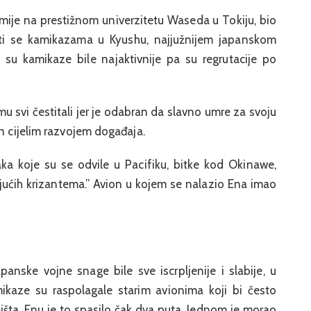
mije na prestižnom univerzitetu Waseda u Tokiju, bio
učiti se kamikazama u Kyushu, najjužnijem japanskom
a su kamikaze bile najaktivnije pa su regrutacije po
mu svi čestitali jer je odabran da slavno umre za svoju
en cijelim razvojem događaja.
aka koje su se odvile u Pacifiku, bitke kod Okinawe,
ućih krizantema.” Avion u kojem se nalazio Ena imao
panske vojne snage bile sve iscrpljenije i slabije, u
kaze su raspolagale starim avionima koji bi često
dišta. Enu je to spasilo čak dva puta. Jednom je morao