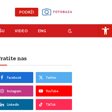
PODRŽI
Open 
ŠU
VIDEO
ENG
ratite nas
Facebook
Twitter
Instagram
YouTube
LinkedIn
TikTok