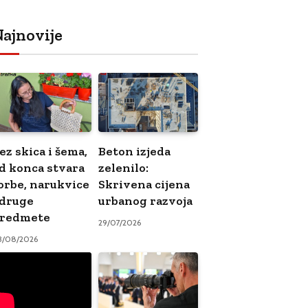
ajnovije
ez skica i šema,
Beton izjeda
d konca stvara
zelenilo:
orbe, narukvice
Skrivena cijena
 druge
urbanog razvoja
redmete
29/07/2026
3/08/2026