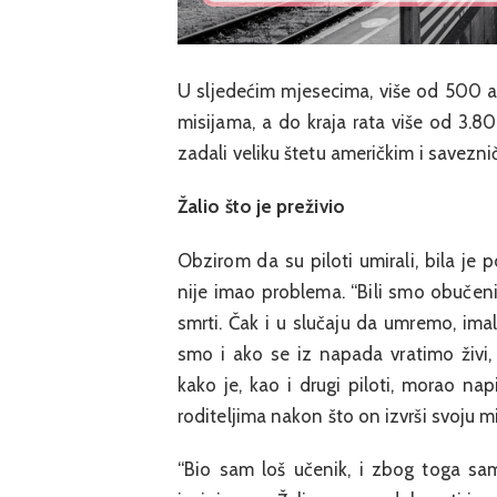
U sljedećim mjesecima, više od 500 
misijama, a do kraja rata više od 3.
zadali veliku štetu američkim i savezn
Žalio što je preživio
Obzirom da su piloti umirali, bila je 
nije imao problema. “Bili smo obučeni
smrti. Čak i u slučaju da umremo, imal
smo i ako se iz napada vratimo živi,
kako je, kao i drugi piloti, morao na
roditeljima nakon što on izvrši svoju 
“Bio sam loš učenik, i zbog toga s