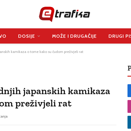
VO
DOSIJE
MOŽE I DRUGAČIJE
DRUGI PI
apanskih kamikaza o tome kako su čudom preživjeli rat
P
ednjih japanskih kamikaza
om preživjeli rat
tanja