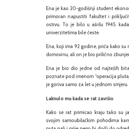
Ena je kao 20-godišnji student ekono
primoran napustiti fakultet i priklj
ostrvu. To je bilo u ašrilu 1945. kad
univerzitetima bile česte.
Ena, koji ima 92 godine, priča kako su 
domovinu, ali on je bio prilično zbunj
Ena je bio dio jedne od najtežih bit
poznate pod imenom “operacija plutaj
je goriva samo za let u jednom smjeru.
Laknulo mu kada se rat završio
Kako se rat primicao kraju tako su ja
svojim samoubilačkim pohodima kami
puta pali i prije nego bi došli do odre