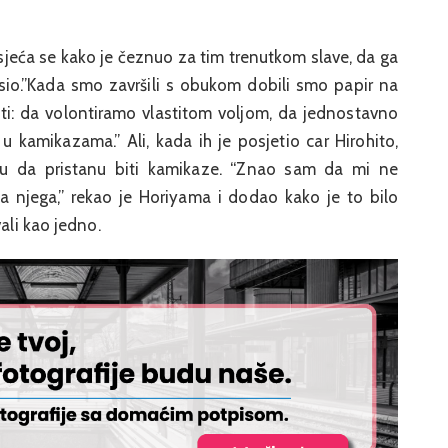
sjeća se kako je čeznuo za tim trenutkom slave, da ga
sio.”Kada smo završili s obukom dobili smo papir na
i: da volontiramo vlastitom voljom, da jednostavno
u kamikazama.” Ali, kada ih je posjetio car Hirohito,
elju da pristanu biti kamikaze. “Znao sam da mi ne
za njega,” rekao je Horiyama i dodao kako je to bilo
ali kao jedno.