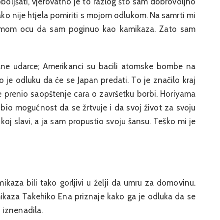
oboljšati, vjerovatno je to razlog što sam dobrovoljno
kako nije htjela pomiriti s mojom odlukom. Na samrti mi
la mom ocu da sam poginuo kao kamikaza. Zato sam
šne udarce; Amerikanci su bacili atomske bombe na
o je odluku da će se Japan predati. To je značilo kraj
je prenio saopštenje cara o završetku borbi. Horiyama
obio mogućnost da se žrtvuje i da svoj život za svoju
koj slavi, a ja sam propustio svoju šansu. Teško mi je
amikaza bili tako gorljivi u želji da umru za domovinu.
amikaza Takehiko Ena priznaje kako ga je odluka da se
 iznenadila.