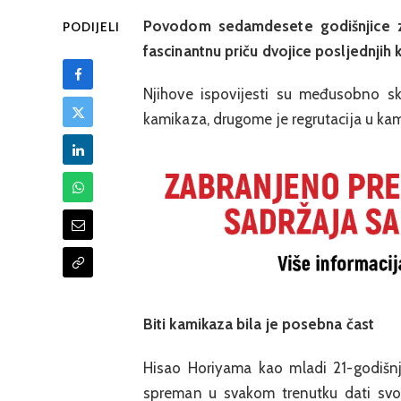
Povodom sedamdesete godišnjice za
PODIJELI
fascinantnu priču dvojice posljednjih 
Njihove ispovijesti su međusobno skr
kamikaza, drugome je regrutacija u kami
Biti kamikaza bila je posebna čast
Hisao Horiyama kao mladi 21-godišnji
spreman u svakom trenutku dati svoj 