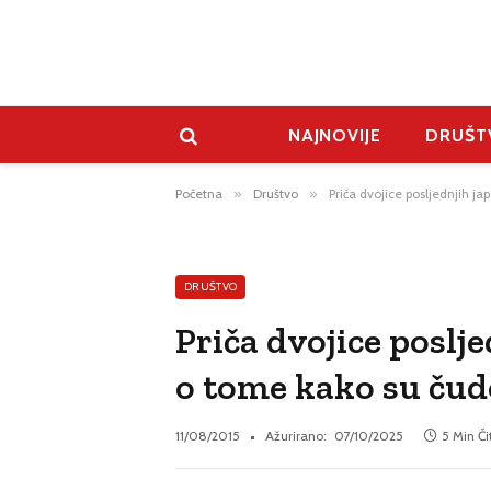
NAJNOVIJE
DRUŠT
Početna
»
Društvo
»
Priča dvojice posljednjih j
DRUŠTVO
Priča dvojice poslj
o tome kako su čud
11/08/2015
Ažurirano:
07/10/2025
5 Min Či