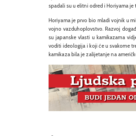
spadali su u elitni odred i Horiyama je 
Horiyama je prvo bio mladi vojnik u mit
vojno vazduhoplovstvo. Razvoj događ
su japanske vlasti u kamikazama vidjele
voditi ideologija i koji će u svakome t
kamikaza bila je zalijetanje na američ