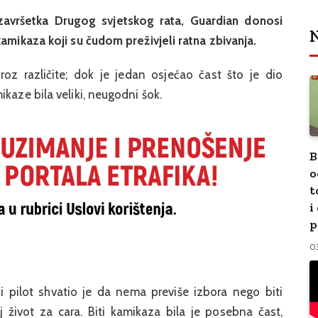
vršetka Drugog svjetskog rata, Guardian donosi
N
kamikaza koji su čudom preživjeli ratna zbivanja.
oz različite; dok je jedan osjećao čast što je dio
kaze bila veliki, neugodni šok.
B
o
t
i
p
0
 pilot shvatio je da nema previše izbora nego biti
život za cara. Biti kamikaza bila je posebna čast,