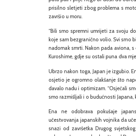
prisilno sletjeti zbog problema s mot
završio u moru.
“Bili smo spremni umrijeti za svoju dom
koje sam bezgranično volio. Svi smo bil
nadomak smrti. Nakon pada aviona, s d
Kuroshime, gdje su ostali puna dva mje
Ubrzo nakon toga, Japan je izgubio. En
osjetio je ogromno olakšanje što nap
davalo nadu i optimizam. “Osjećali smo 
smo razmišljali i o budućnosti Japana, 
Ena ne odobrava pokušaje japan
učestvovanja japanskih vojnika da učes
snazi od završetka Drugog svjetskog 