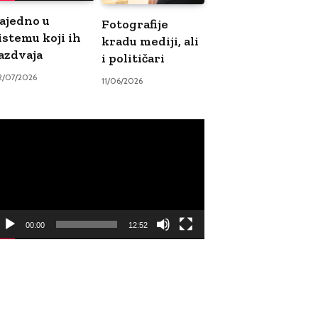
ajedno u
Fotografije
istemu koji ih
kradu mediji, ali
azdvaja
i političari
2/07/2026
11/06/2026
ideo
ayer
00:00
12:52