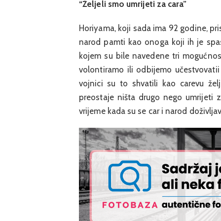
“Željeli smo umrijeti za cara”
Horiyama, koji sada ima 92 godine, pri
narod pamti kao onoga koji ih je spa
kojem su bile navedene tri mogućnost
volontiramo ili odbijemo učestvovatii 
vojnici su to shvatili kao carevu ž
preostaje ništa drugo nego umrijeti 
vrijeme kada su se car i narod doživljav