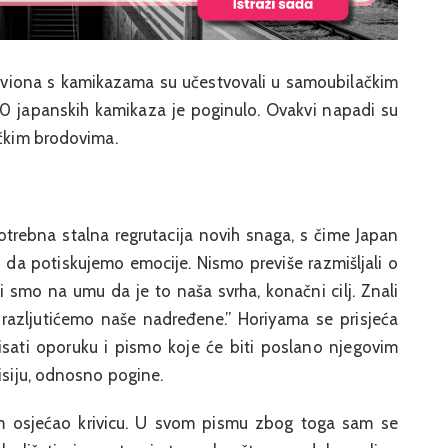
aviona s kamikazama su učestvovali u samoubilačkim
800 japanskih kamikaza je poginulo. Ovakvi napadi su
ičkim brodovima.
potrebna stalna regrutacija novih snaga, s čime Japan
 da potiskujemo emocije. Nismo previše razmišljali o
i smo na umu da je to naša svrha, konačni cilj. Znali
 razljutićemo naše nadređene.” Horiyama se prisjeća
pisati oporuku i pismo koje će biti poslano njegovim
misiju, odnosno pogine.
am osjećao krivicu. U svom pismu zbog toga sam se